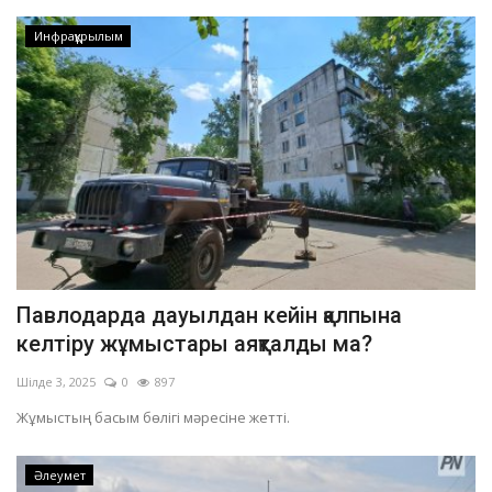
Инфрақұрылым
Павлодарда дауылдан кейін қалпына
келтіру жұмыстары аяқталды ма?
Шілде 3, 2025
0
897
Жұмыстың басым бөлігі мәресіне жетті.
Әлеумет