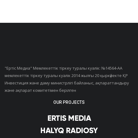
"Ертiс Медиа" Мемлекеттік тіркеу туралы куәлік: №14564-АА
мемлекеттік тіркеу туралы куәлік 2014 жылғы 20 қыркүйекте ҚР
Инвестиция және даму министрлігі байланыс, ақпараттандыру
және ақпарат комитетімен берілген
OUR PROJECTS