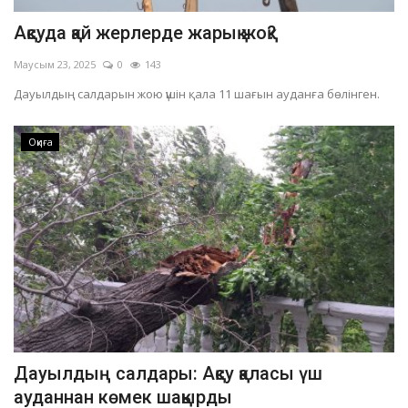
Ақсуда қай жерлерде жарық жоқ?
Маусым 23, 2025
0
143
Дауылдың салдарын жою үшін қала 11 шағын ауданға бөлінген.
Оқиға
Дауылдың салдары: Ақсу қаласы үш
ауданнан көмек шақырды