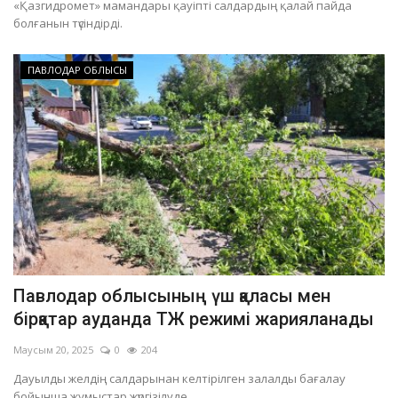
«Қазгидромет» мамандары қауіпті салдардың қалай пайда
болғанын түсіндірді.
ПАВЛОДАР ОБЛЫСЫ
Павлодар облысының үш қаласы мен
бірқатар ауданда ТЖ режимі жарияланады
Маусым 20, 2025
0
204
Дауылды желдің салдарынан келтірілген залалды бағалау
бойынша жұмыстар жүргізілуде.