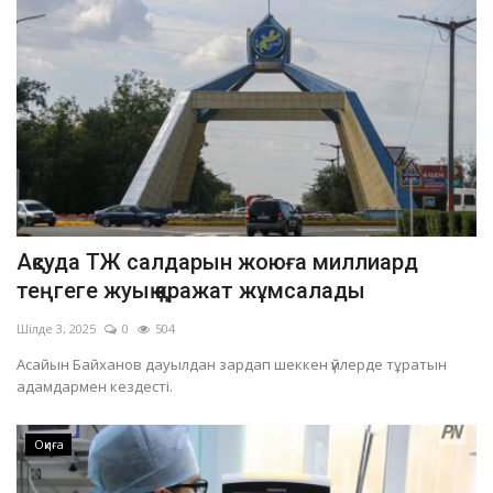
Ақсуда ТЖ салдарын жоюға миллиард
теңгеге жуық қаражат жұмсалады
Шілде 3, 2025
0
504
Асайын Байханов дауылдан зардап шеккен үйлерде тұратын
адамдармен кездесті.
Оқиға