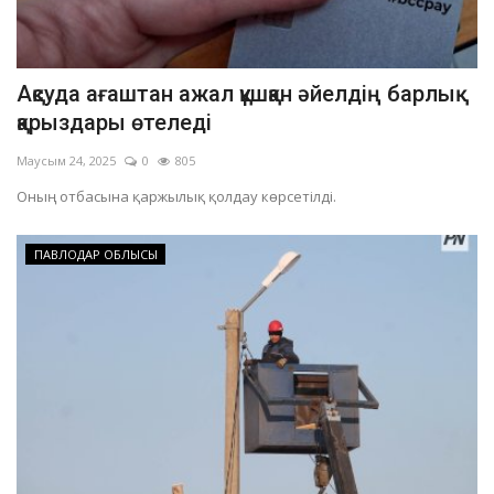
Ақсуда ағаштан ажал құшқан әйелдің барлық
қарыздары өтеледі
Маусым 24, 2025
0
805
Оның отбасына қаржылық қолдау көрсетілді.
ПАВЛОДАР ОБЛЫСЫ