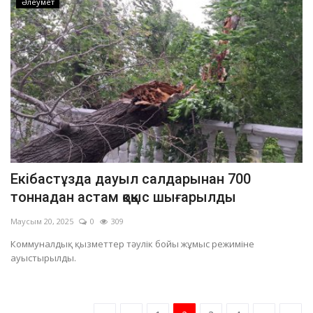
Әлеумет
Екібастұзда дауыл салдарынан 700
тоннадан астам қоқыс шығарылды
Маусым 20, 2025
0
309
Коммуналдық қызметтер тәулік бойы жұмыс режиміне
ауыстырылды.