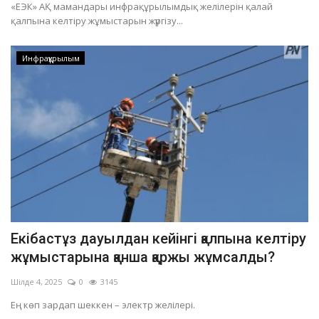
«ЕЭК» АҚ мамандары инфрақұрылымдық желілерін қалай
қалпына келтіру жұмыстарын жүргізу...
Инфрақұрылым
Екібастұз дауылдан кейінгі қалпына келтіру
жұмыстарына қанша қаржы жұмсалды?
Шілде 4, 2025
0
3145
Ең көп зардап шеккен – электр желілері.