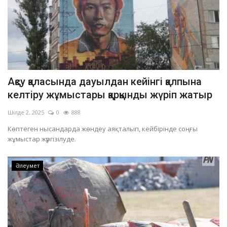
Ақсу қаласында дауылдан кейінгі қалпына
келтіру жұмыстары қарқынды жүріп жатыр
Шілде 2, 2025
0
888
Көптеген нысандарда жөндеу аяқталып, кейбірінде соңғы
жұмыстар жүргізілуде.
Әлеумет