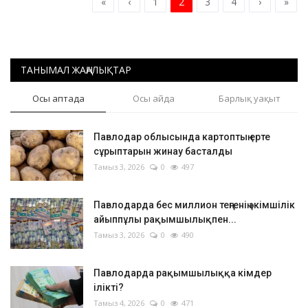
«
‹
1
2
3
4
›
»
ТАНЫМАЛ ЖАҢАЛЫҚТАР
Осы аптада
Осы айда
Барлық уақыт
Павлодар облысында картоптың ерте
сұрыптарын жинау басталды
Тамыз 3, 2026
0
497
Павлодарда бес миллион теңгенің әкімшілік
айыппұлы рақымшылықпен...
Тамыз 3, 2026
0
490
Павлодарда рақымшылыққа кімдер
ілікті?
Тамыз 4, 2026
0
471