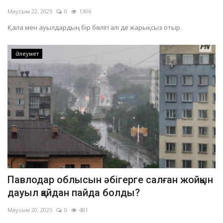
Маусым 22, 2025
0
1306
Қала мен ауылдардың бір бөлігі әлі де жарықсыз отыр.
Әлеумет
Павлодар облысын әбігерге салған жойқын
дауыл қайдан пайда болды?
Маусым 20, 2025
0
481