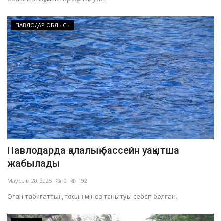
ПАВЛОДАР ОБЛЫСЫ
Павлодарда қалалық бассейн уақытша
жабылады
Маусым 20, 2025
0
192
Оған табиғаттың тосын мінез танытуы себеп болған.