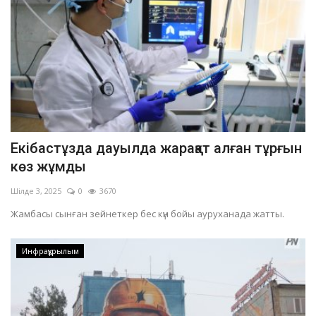
Екібастұзда дауылда жарақат алған тұрғын
көз жұмды
Шілде 3, 2025
0
3670
Жамбасы сынған зейнеткер бес күн бойы ауруханада жатты.
Инфрақұрылым