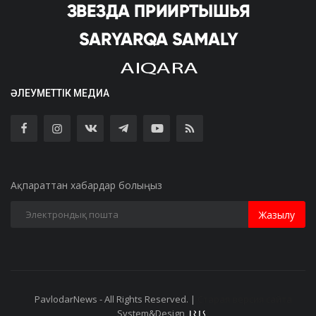
ӘЛЕУМЕТТІК МЕДИА
Ақпараттан хабардар болыңыз
Жазылу
PavlodarNews - All Rights Reserved. |
Старая версия сайта
System&Design