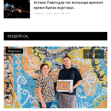
Астана-Павлодар тас жолында өрескел
ереже бұзған жүргізуші...
Тамыз 7, 2026
0
307
КЕЗДЕЙСОҚ
Экология