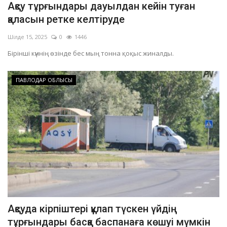
Ақсу тұрғындары дауылдан кейін туған
ОЙЫН-САУЫҚ
қаласын ретке келтіруде
Шілде 15, 2025
0
1446
АРНАЙЫ ЖОБА
Бірінші күннің өзінде бес мың тонна қоқыс жиналды.
OFFICIAL
ПАВЛОДАР ОБЛЫСЫ
Құрылтай
Тілді тандаңыз
Қазақша
Русский
Ақсуда кірпіштері құлап түскен үйдің
тұрғындары басқа баспанаға көшуі мүмкін