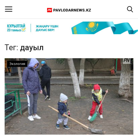
Кіру
Тіркелу
Тег:
дауыл
Басты бет
Экология
Бізбен байланыс
ПАВЛОДАР ОБЛЫСЫ
ҚАЗАҚСТАН
ӘЛЕМ
Спорт