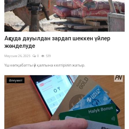
Ақсуда дауылдан зардап шеккен үйлер
жөнделуде
Маусым 26, 2025
0
539
Үш көпқабатты үй қалпына келтіріліп жатыр.
Әлеумет