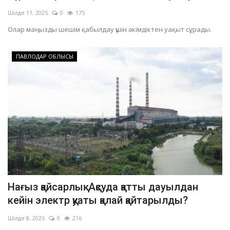
Шілде 11, 2025
0
175
Олар маңызды шешім қабылдау үшін әкімдіктен уақыт сұрады.
ПАВЛОДАР ОБЛЫСЫ
Нағыз қайсарлық: Ақсуда қатты дауылдан
кейін электр қуаты қалай қайтарылды?
Шілде 8, 2025
0
216