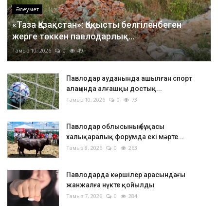
Әлеумет
«Таза Қазақстан»: Қоқысты белгіленбеген
жерге төккен павлодарлық...
Тамыз 10, 2026
0
49
Павлодар ауданында ашылған спорт
алаңында алғашқы достық...
Тамыз 10, 2026
0
73
Павлодар облысының бұқасы
халықаралық форумда екі мәрте...
Тамыз 8, 2026
0
263
Павлодарда көршілер арасындағы
жанжалға нүкте қойылды
Тамыз 7, 2026
0
284