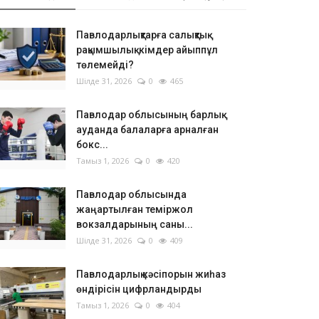
Павлодарлықтарға салықтық
рақымшылық: кімдер айыппұл
төлемейді?
Шілде 31, 2026
0
465
Павлодар облысының барлық
ауданда балаларға арналған
бокс...
Тамыз 1, 2026
0
420
Павлодар облысында
жаңартылған теміржол
вокзалдарының саны...
Шілде 31, 2026
0
409
Павлодарлық кәсіпорын жиһаз
өндірісін цифрландырды
Тамыз 1, 2026
0
404