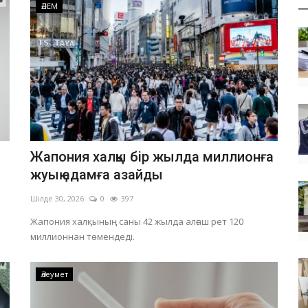
ӘЛЕМ
Жапония халқы бір жылда миллионға
жуық адамға азайды
Шілде 30, 2026
0
397
Жапония халқының саны 42 жылда алғаш рет 120
миллионнан төмендеді.
Әлеумет