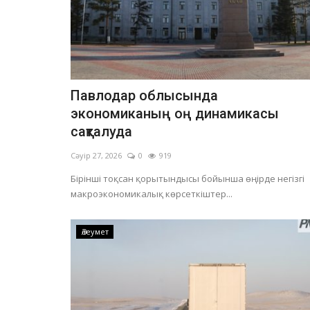
Павлодар облысында
экономиканың оң динамикасы
сақталуда
Сәуір 27, 2026
0
919
Бірінші тоқсан қорытындысы бойынша өңірде негізгі
макроэкономикалық көрсеткіштер...
Әлеумет