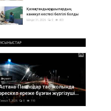
Қазақстандық оқушылардың
каникул кестесі белгілі болды
Шілде 31, 2026
0
403
ҰСЫНЫСТАР
Әлеумет
Астана-Павлодар тас жолында
өрескел ереже бұзған жүргізуші...
Тамыз 7, 2026
0
110