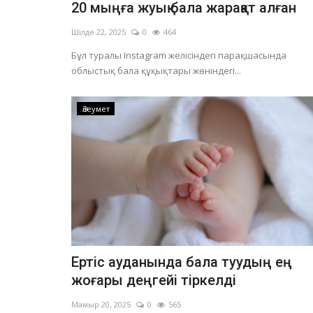
20 мыңға жуық бала жарақат алған
Шілде 22, 2025
0
464
Бұл туралы Instagram желісіндегі парақшасында
облыстық бала құқықтары жөніндегі...
Әлеумет
Ертіс ауданында бала туудың ең
жоғары деңгейі тіркелді
Мамыр 20, 2025
0
565