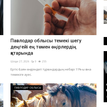
Павлодар облысы темекі шегу
деңгейі ең төмен өңірлердің
қатарында
Шілде 27, 2026
0
255
Ертіс-Баян өңіріндегі тұрғындардың небәрі 11%-ы ғана
темекіге әуес.
ПАВЛОДАР ОБЛЫСЫ