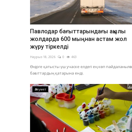
Футбол
Павлодар бағыттарындағы ақылы
жолдарда 600 мыңнан астам жол
жүру тіркелді
Наурыз 18, 2026
0
463
Өңірге қатысты үш учаске елдегі ең көп пайдаланылғ
бағыттардың қатарына енді.
Франция әлем чемпионатын
финалына бір қадам қалғанда...
Әлеумет
Шілде 15, 2026
0
928
Басты фаворитті жарыс жолынан Испания ш