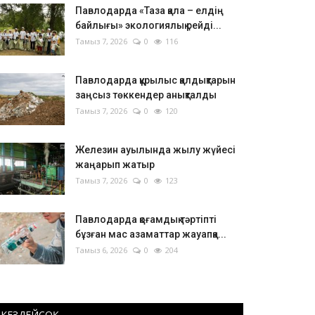
Павлодарда «Таза қала – елдің
байлығы» экологиялық рейді...
Тамыз 7, 2026
0
116
Павлодарда құрылыс қалдықтарын
заңсыз төккендер анықталды
Тамыз 7, 2026
0
120
Железин ауылында жылу жүйесі
жаңарып жатыр
Тамыз 7, 2026
0
123
Павлодарда қоғамдық тәртіпті
бұзған мас азаматтар жауапқа...
Тамыз 6, 2026
0
204
КЕЗДЕЙСОҚ