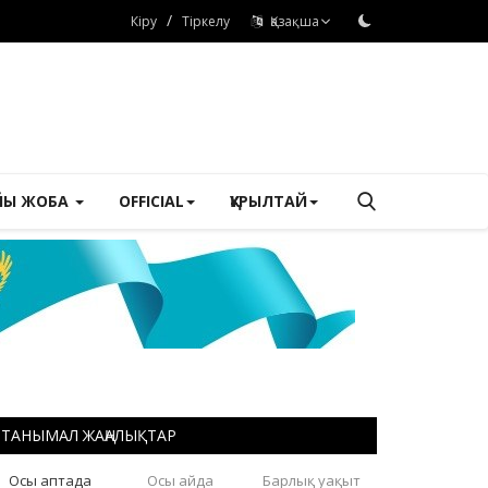
/
Кіру
Тіркелу
Қазақша
ЙЫ ЖОБА
OFFICIAL
ҚҰРЫЛТАЙ
ТАНЫМАЛ ЖАҢАЛЫҚТАР
Осы аптада
Осы айда
Барлық уақыт