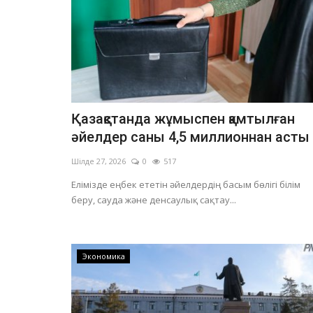
Қазақстанда жұмыспен қамтылған
әйелдер саны 4,5 миллионнан асты
Шілде 27, 2026
0
517
Елімізде еңбек ететін әйелдердің басым бөлігі білім
беру, сауда және денсаулық сақтау...
Экономика