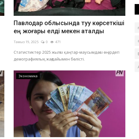
Павлодар облысында туу көрсеткіші
ең жоғары елді мекен аталды
Тамыз 19, 2025
0
471
Статистиктер 2025 жылғы қаңтар-маусымдағы өңірдегі
демографиялық жағдайымен бөлісті.
Экономика