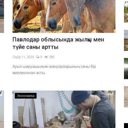
Павлодар облысында жылқы мен
түйе саны артты
Сәуір 11, 2026
0
386
Ауыл шаруашылығы жануарларының саны бір
миллионнан асты.
Экономика