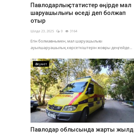
Павлодарлық статистер өңірде мал
шаруашылығы өседі деп болжап
отыр
Шілде 23, 2025
0
3164
Егін болмағанымен, мал шаруашылығы
ауылшаруашылық көрсеткіштерін жоғары деңгейде...
Әлеумет
Павлодар облысында жарты жылд