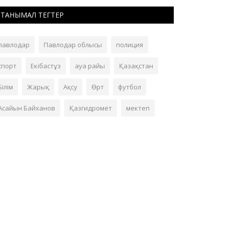
ТАНЫМАЛ ТЕГТЕР
павлодар
Павлодар облысы
полиция
спорт
Екібастұз
ауа райы
Қазақстан
Білім
Жарық
Ақсу
Өрт
футбол
Асайын Байханов
Қазгидромет
мектеп