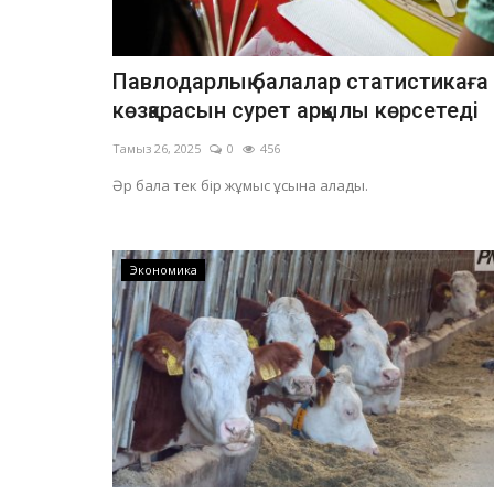
Павлодарлық балалар статистикаға
көзқарасын сурет арқылы көрсетеді
Тамыз 26, 2025
0
456
Әр бала тек бір жұмыс ұсына алады.
Экономика