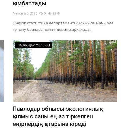
қымбаттады
Маусым 5, 2025
0
2979
Өңірлік статистика департаменті 2025 жылғы мамырда
тұтыну бағаларының индексін жариялады.
ПАВЛОДАР ОБЛЫСЫ
Павлодар облысы экологиялық
қылмыс саны ең аз тіркелген
өңірлердің қатарына кіреді