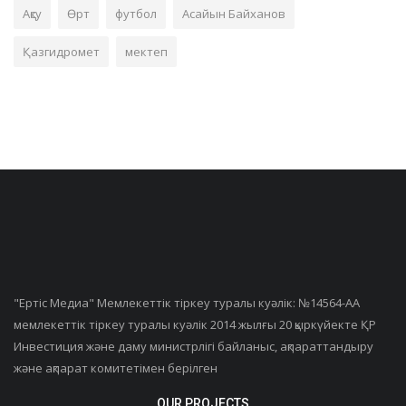
Ақсу
Өрт
футбол
Асайын Байханов
Қазгидромет
мектеп
"Ертiс Медиа" Мемлекеттік тіркеу туралы куәлік: №14564-АА
мемлекеттік тіркеу туралы куәлік 2014 жылғы 20 қыркүйекте ҚР
Инвестиция және даму министрлігі байланыс, ақпараттандыру
және ақпарат комитетімен берілген
OUR PROJECTS