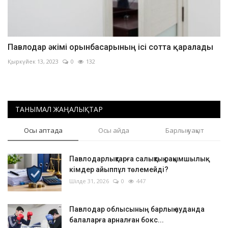
Павлодар әкімі орынбасарының ісі сотта қаралады
Қыркүйек 13, 2023
0
132
ТАНЫМАЛ ЖАҢАЛЫҚТАР
Осы аптада
Осы айда
Барлық уақыт
Павлодарлықтарға салықтық рақымшылық:
кімдер айыппұл төлемейді?
Шілде 31, 2026
0
447
Павлодар облысының барлық ауданда
балаларға арналған бокс...