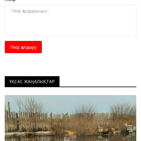
Пікір қалдыру
ҰҚСАС ЖАҢАЛЫҚТАР