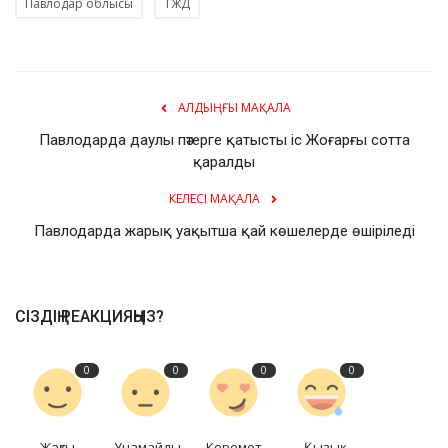
Павлодар облысы
ТЖД
АЛДЫҢҒЫ МАҚАЛА
Павлодарда даулы пәтерге қатысты іс Жоғарғы сотта
қаралды
КЕЛЕСІ МАҚАЛА
Павлодарда жарық уақытша қай көшелерде өшіріледі
СІЗДІҢ РЕАКЦИЯҢЫЗ?
0
0
0
0
Жақсы
Ұнамайды
Керемет
Қызық