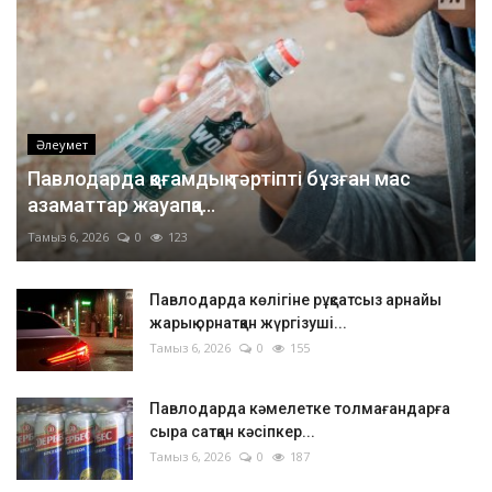
Әлеумет
Павлодарда қоғамдық тәртіпті бұзған мас
азаматтар жауапқа...
Тамыз 6, 2026
0
123
Павлодарда көлігіне рұқсатсыз арнайы
жарық орнатқан жүргізуші...
Тамыз 6, 2026
0
155
Павлодарда кәмелетке толмағандарға
сыра сатқан кәсіпкер...
Тамыз 6, 2026
0
187