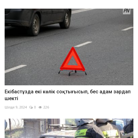
Екібастұзда екі көлік соқтығысып, бес адам зардап
шекті
Шілде 9, 2024
0
226