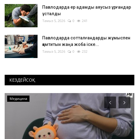
Павлодарда ер адамды аяусыз ұрғандар
ұсталды
Тамыз 5, 2026
0
241
Павлодарда сотталғандарды жұмыспен
қамтитын жаңа жоба іске...
Тамыз 5, 2026
0
232
КЕЗДЕЙСОҚ
Медицина