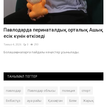
Павлодарда перинаталдық орталық Ашық
П
есік күнін өткізеді
Та
Тамыз 4, 2026
0
293
За
Болашақ аналарға пайдалы кеңестер ұсынылады.
ТАНЫМАЛ ТЕГТЕР
павлодар
Павлодар облысы
полиция
спорт
Екібастұз
ауа райы
Қазақстан
Білім
Жарық