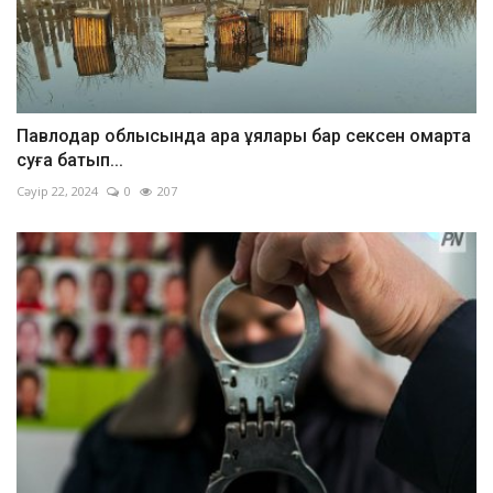
Павлодар облысында ара ұялары бар сексен омарта
суға батып...
Сәуір 22, 2024
0
207