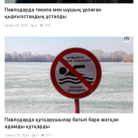
Павлодарда текила мен шұшық ұрлаған
қырғызстандық ұсталды
Қазан 23, 2023
0
106
Павлодарда құтқарушылар батып бара жатқан
адамды құтқарды
Тамыз 19, 2024
0
377