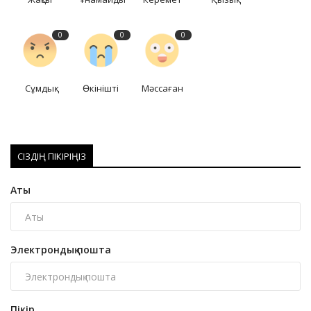
0
0
0
Сұмдық
Өкінішті
Мәссаған
СІЗДІҢ ПІКІРІҢІЗ
Аты
Электрондық пошта
Пікір