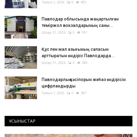
Тамыз 1, 2026
0
403
Павлодар облысында жаңартылған
теміржол вокзалдарының саны...
Шілде 31, 2026
0
391
Құс пен мал азығының сапасын
арттыратын өндіріс Павлодарда...
Шілде 31, 2026
0
389
Павлодарлық кәсіпорын жиһаз өндірісін
цифрландырды
Тамыз 1, 2026
0
387
ҰСЫНЫСТАР