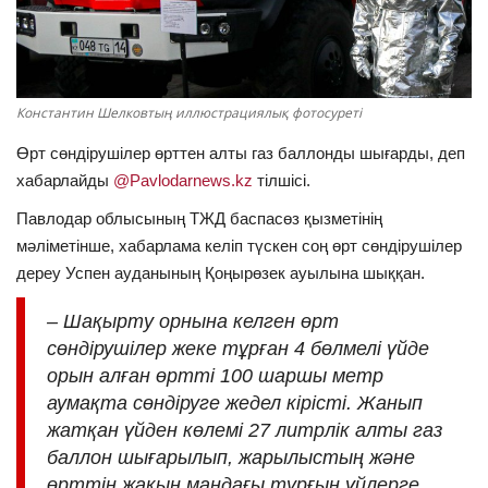
ОЙЫН-САУЫҚ
АРНАЙЫ ЖОБА
Константин Шелковтың иллюстрациялық фотосуреті
OFFICIAL
Өрт сөндірушілер өрттен алты газ баллонды шығарды, деп
хабарлайды
@Pavlodarnews.kz
тілшісі.
Құрылтай
Павлодар облысының ТЖД баспасөз қызметінің
мәліметінше, хабарлама келіп түскен соң өрт сөндірушілер
Тілді тандаңыз
дереу Успен ауданының Қоңырөзек ауылына шыққан.
Қазақша
Русский
– Шақырту орнына келген өрт
сөндірушілер жеке тұрған 4 бөлмелі үйде
орын алған өртті 100 шаршы метр
аумақта сөндіруге жедел кірісті. Жанып
жатқан үйден көлемі 27 литрлік алты газ
баллон шығарылып, жарылыстың және
өрттің жақын маңдағы тұрғын үйлерге