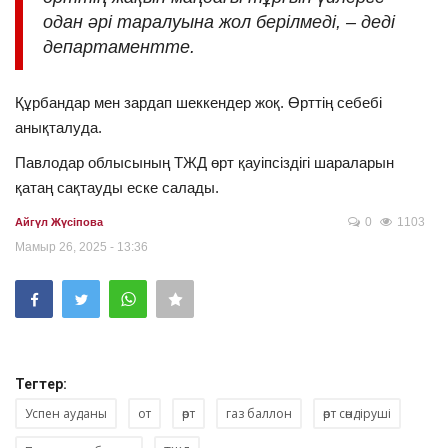
одан әрі таралуына жол берілмеді, – деді
департаментте.
Құрбандар мен зардап шеккендер жоқ. Өрттің себебі
анықталуда.
Павлодар облысының ТЖД өрт қауіпсіздігі шараларын
қатаң сақтауды еске салады.
0
1103
Айгүл Жүсіпова
Мамыр 26, 2025 - 13:36
Тегтер:
Успен ауданы
от
өрт
газ баллон
өрт сөндіруші