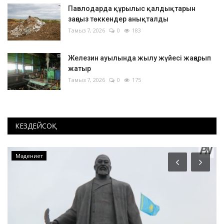
Павлодарда құрылыс қалдықтарын
заңсыз төккендер анықталды
Тамыз 7, 2026
0
183
Железин ауылында жылу жүйесі жаңарып
жатыр
Тамыз 7, 2026
0
175
КЕЗДЕЙСОҚ
Мәдениет