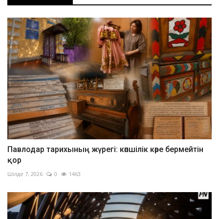
Павлодар тарихының жүрегі: көпшілік көре бермейтін
қор
Шілде 7, 2026
0
1463