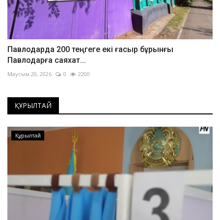
Павлодарда 200 теңгеге екі ғасыр бұрынғы
Павлодарға саяхат...
Маусым 20, 2026
0
2200
ҚҰРЫЛТАЙ
Құрылтай