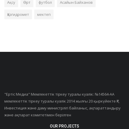
Ақсу
Өрт
футбол
Асайын Байханов
Қазгидромет
мектеп
"Ертiс Медиа" Мемлекеттік тіркеу туралы куәлік: №14564-АА
мемлекеттік тіркеу туралы куәлік 2014 жылғы 20 қыркүйекте ҚР
Инвестиция және даму министрлігі байланыс, ақпараттандыру
және ақпарат комитетімен берілген
OUR PROJECTS