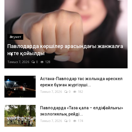
Әлеумет
Павлодарда көршілер арасындағы жанжалға
нүкте қойылды
Тамыз 7, 2026
0
128
Астана-Павлодар тас жолында өрескел
ереже бұзған жүргізуші...
Тамыз 7, 2026
0
182
Павлодарда «Таза қала – елдің байлығы»
экологиялық рейді...
Тамыз 7, 2026
0
174