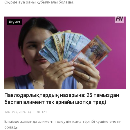
Өңірде ауа райы құбылмалы болады.
Баянауыл ауданында өндірістік оқиға болып, тау-кен шебері қаза тапты
Павлодарда жүргізуші көлігінің мемлекеттік нөмірін картоннан жасап алған
Әлеумет
Павлодарда бір көшеде көлік қозғалысы уақытша шектеледі
Павлодар облысында суға батып кеткен ер адамның денесі табылды
Павлодарлықтардың назарына: 25 тамыздан
бастап алимент тек арнайы шотқа түседі
Тамыз 7, 2026
0
129
Елімізде жақында алимент төлеудің жаңа тәртібі күшіне енетін
болады.