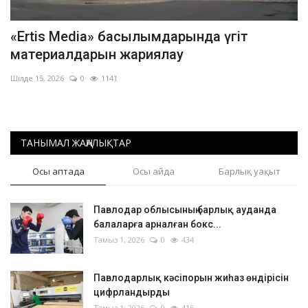
«Ertis Media» басылымдарында үгіт
материалдарын жариялау
Шілде 15, 2026
0
1141
ТАНЫМАЛ ЖАҢАЛЫҚТАР
Осы аптада
Осы айда
Барлық уақыт
Павлодар облысының барлық ауданда
балаларға арналған бокс...
Тамыз 1, 2026
0
434
Павлодарлық кәсіпорын жиһаз өндірісін
цифрландырды
Тамыз 1, 2026
0
416