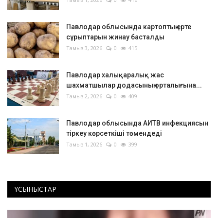
Павлодар облысында картоптың ерте
сұрыптарын жинау басталды
Тамыз 3, 2026
0
415
Павлодар халықаралық жас
шахматшылар додасының орталығына...
Тамыз 2, 2026
0
409
Павлодар облысында АИТВ инфекциясын
тіркеу көрсеткіші төмендеді
Тамыз 1, 2026
0
399
ҰСЫНЫСТАР