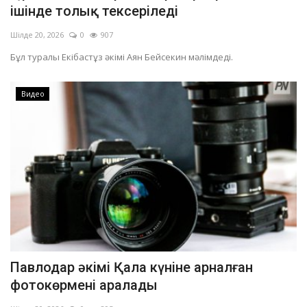
ішінде толық тексеріледі
Шілде 20, 2026
0
907
Бұл туралы Екібастұз әкімі Аян Бейсекин мәлімдеді.
Видео
Павлодар әкімі Қала күніне арналған
фотокөрмені аралады