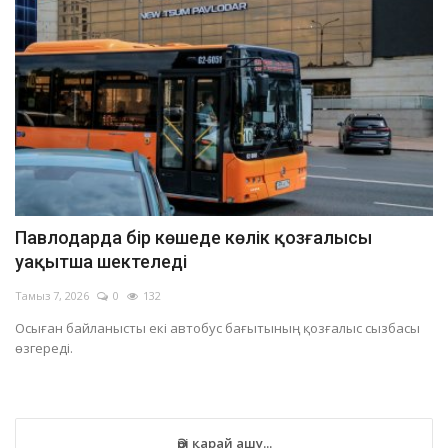
Павлодарда бір көшеде көлік қозғалысы
уақытша шектеледі
Тамыз 7, 2026
0
132
Осыған байланысты екі автобус бағытының қозғалыс сызбасы
өзгереді.
Әрі қарай ашу...