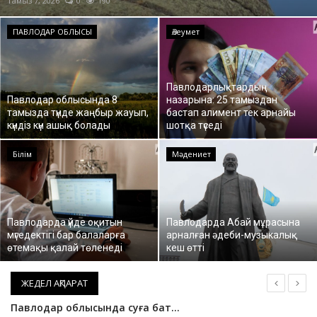
Тамыз 7, 2026
0
190
ОЙЫН-САУЫҚ
ПАВЛОДАР ОБЛЫСЫ
Әлеумет
АРНАЙЫ ЖОБА
Павлодарлықтардың
OFFICIAL
Павлодар облысында 8
назарына: 25 тамыздан
тамызда түнде жаңбыр жауып,
бастап алимент тек арнайы
күндіз күн ашық болады
шотқа түседі
Құрылтай
Білім
Мәдениет
Тілді тандаңыз
Қазақша
Русский
Павлодарда үйде оқитын
Павлодарда Абай мұрасына
мүгедектігі бар балаларға
арналған әдеби-музыкалық
өтемақы қалай төленеді
кеш өтті
ЖЕДЕЛ АҚПАРАТ
«Ертіс орманындағы» өрт жедел сөндірілді