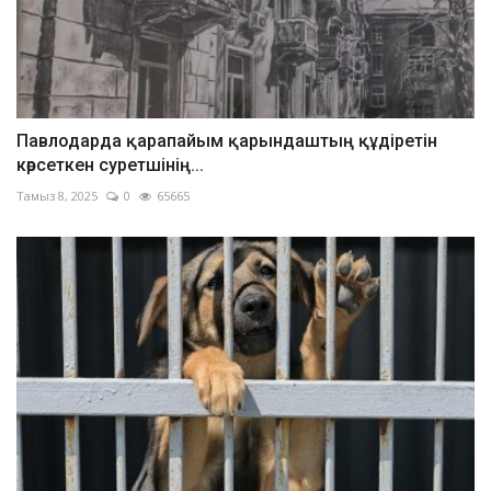
Павлодарда қарапайым қарындаштың құдіретін
көрсеткен суретшінің...
Тамыз 8, 2025
0
65665