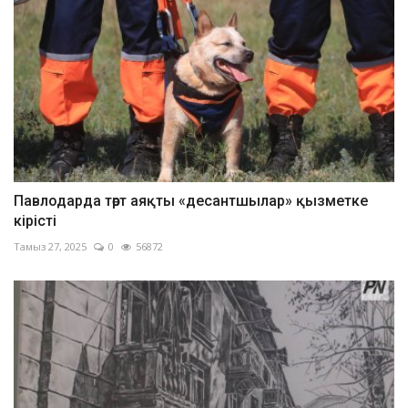
Павлодарда төрт аяқты «десантшылар» қызметке
кірісті
Тамыз 27, 2025
0
56872