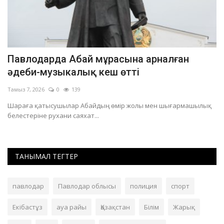
Павлодарда Абай мұрасына арналған
E
әдеби-музыкалық кеш өтті
а
Тамыз 7, 2026
0
139
Та
н
Шараға қатысушылар Абайдың өмір жолы мен шығармашылық
Қа
белестеріне рухани саяхат...
ТАНЫМАЛ ТЕГТЕР
павлодар
Павлодар облысы
полиция
спорт
Екібастұз
ауа райы
Қазақстан
Білім
Жарық