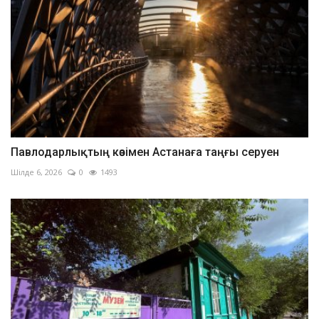
Павлодарлықтың көзімен Астанаға таңғы серуен
Шілде 6, 2026
0
1493