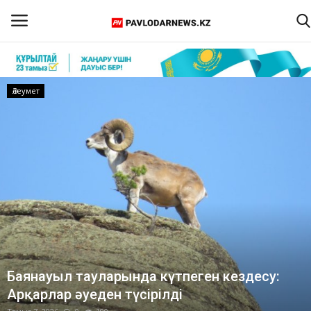
Кіру
Тіркелу
Әлеумет
Басты бет
Бізбен байланыс
ПАВЛОДАР ОБЛЫСЫ
ҚАЗАҚСТАН
ӘЛЕМ
Баянауыл тауларында күтпеген кездесу:
Арқарлар әуеден түсірілді
Спорт