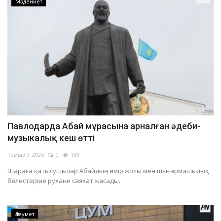
Мәдениет
Павлодарда Абай мұрасына арналған әдеби-
музыкалық кеш өтті
Тамыз 7, 2026
0
139
Шараға қатысушылар Абайдың өмір жолы мен шығармашылық
белестеріне рухани саяхат жасады.
Әлеумет