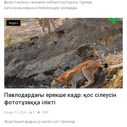
Қазақстанның танымал киберспортшысы турнир
қатысушыларына бейнеүндеу жолдады.
Видео
Павлодардағы ерекше кадр: қос сілеусін
фототұзаққа ілікті
Шілде 13, 2026
0
1200
Жыртқыштардың су ішкен сәті тіркелді.