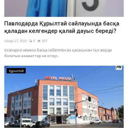
Павлодарда Құрылтай сайлауында басқа
қаладан келгендер қалай дауыс береді?
Шілде 27, 2026
0
637
Іссапарға немесе басқа себеппен өз қаласынан тыс жерде
болатын азаматтар не істеуі...
Құрылтай