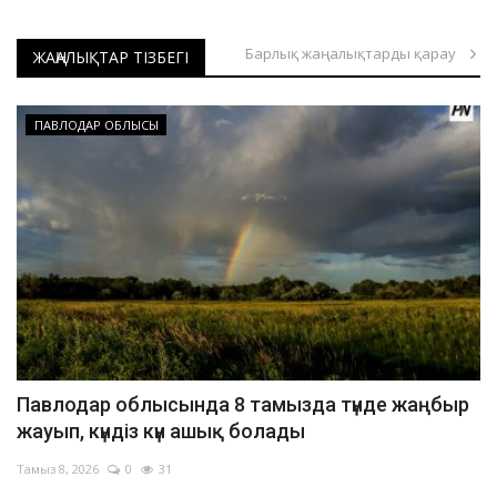
Павлодар облысындағы дала өрті оқшауланды
Барлық жаңалықтарды қарау
Павлодарда ер адамды аяусыз ұрғандар ұсталды
ЖАҢАЛЫҚТАР ТІЗБЕГІ
Павлодарда жеңіл автокөлік өртке оранды
Павлодар облысында отбасылық-тұрмыстық жанжалдан төрт адам қаза тапты
ПАВЛОДАР ОБЛЫСЫ
Екібастұзда жарақат алған әйел тікұшақпен облыс орталығына жеткізілді
Екібастұздағы жол апатынан зардап шеккен баланың жағдайы орташа ауырлықта
Павлодарлық құтқарушылар үш жасар балаға жедел көмек көрсетті
Павлодар облысында демалыс күндері 103 қызметі күшейтілген режимде жұмыс істеді
Баянауыл ұлттық паркіндегі өрті ауыздықталды
Павлодарда адам өліміне әкелген жол апаты бойынша қылмыстық іс қозғалды
Павлодарда тағы бір бала биіктен құлап көз жұмды
Павлодар ЖЭО-2-де іске қосу кезінде оқыс оқиға орын алды
Павлодар облысында 8 тамызда түнде жаңбыр
Павлодарда тұрғын үйдегі өрттен пәтер иесі зардап шекті
жауып, күндіз күн ашық болады
Павлодарда автобус пен арнаулы техника соқтығысты
Тамыз 8, 2026
0
31
Кезек көп, маман аз: Павлодарда травматологтың қабылдауы кешке дейін созылды