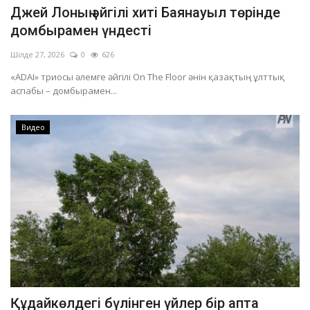
Джей Лоның әйгілі хиті Баянауыл төрінде
домбырамен үндесті
Шілде 27, 2026
0
626
«ADAI» триосы әлемге әйгілі On The Floor әнін қазақтың ұлттық
аспабы – домбырамен...
Видео
Құдайкөлдегі бүлінген үйлер бір апта