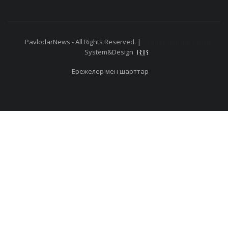
PavlodarNews - All Rights Reserved. |
Старая версия сайта
System&Design
Ережелер мен шарттар