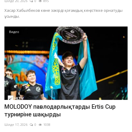
Шілде 20, 2026
0
895
Хасар Хабылбеков көне зәкірді қоғамдық кеңістікке орнатуды
ұсынды.
Видео
MOLODOY павлодарлықтарды Ertis Cup
турниріне шақырды
Шілде 17, 2026
0
1038