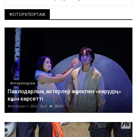
ФОТОРЕПОРТАЖ
Фоторепортаж
Павлодарлық актерлер жүрекпен «көрудің»
күшін көрсетті
Желтоқсан 1, 2025
0
28009