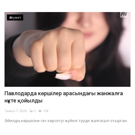
Әлеумет
Павлодарда көршілер арасындағы жанжалға
нүкте қойылды
Тамыз 7, 2026
0
128
Әйелдің көршісіне сес көрсетуі жүйелі түрде жалғасып отырған.