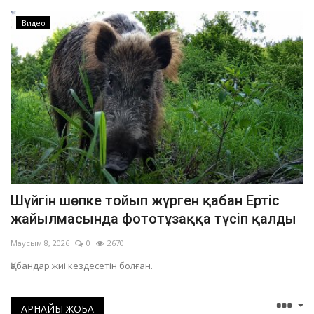
Видео
Шүйгін шөпке тойып жүрген қабан Ертіс
жайылмасында фототұзаққа түсіп қалды
Маусым 8, 2026
0
2670
Қабандар жиі кездесетін болған.
АРНАЙЫ ЖОБА