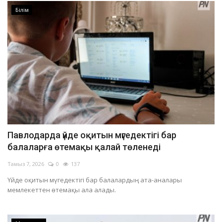
Білім
Павлодарда үйде оқитын мүгедектігі бар
балаларға өтемақы қалай төленеді
Тамыз 7, 2026
0
137
Үйде оқитын мүгедектігі бар балалардың ата-аналары
мемлекеттен өтемақы ала алады.