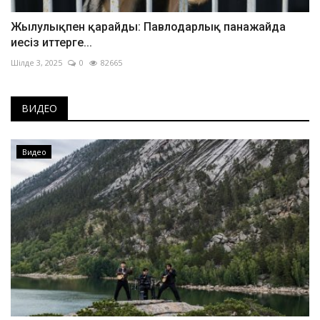
Жылулықпен қарайды: Павлодарлық панажайда
иесіз иттерге...
Шілде 3, 2025
0
82665
ВИДЕО
Видео