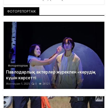
ФОТОРЕПОРТАЖ
Фоторепортаж
Павлодарлық актерлер жүрекпен «көрудің»
күшін көрсетті
Желтоқсан 1, 2025
0
28121