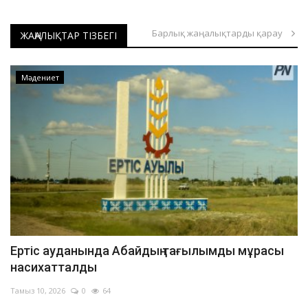
Павлодар облысындағы дала өрті оқшауланды
Барлық жаңалықтарды қарау
Павлодарда ер адамды аяусыз ұрғандар ұсталды
ЖАҢАЛЫҚТАР ТІЗБЕГІ
Павлодарда жеңіл автокөлік өртке оранды
Павлодар облысында отбасылық-тұрмыстық жанжалдан төрт адам қаза тапты
Мәдениет
Екібастұзда жарақат алған әйел тікұшақпен облыс орталығына жеткізілді
Екібастұздағы жол апатынан зардап шеккен баланың жағдайы орташа ауырлықта
Павлодарлық құтқарушылар үш жасар балаға жедел көмек көрсетті
Павлодар облысында демалыс күндері 103 қызметі күшейтілген режимде жұмыс істеді
Баянауыл ұлттық паркіндегі өрті ауыздықталды
Павлодарда адам өліміне әкелген жол апаты бойынша қылмыстық іс қозғалды
Павлодарда тағы бір бала биіктен құлап көз жұмды
Павлодар ЖЭО-2-де іске қосу кезінде оқыс оқиға орын алды
Ертіс ауданында Абайдың тағылымды мұрасы
Павлодарда тұрғын үйдегі өрттен пәтер иесі зардап шекті
насихатталды
Павлодарда автобус пен арнаулы техника соқтығысты
Тамыз 10, 2026
0
64
Кезек көп, маман аз: Павлодарда травматологтың қабылдауы кешке дейін созылды