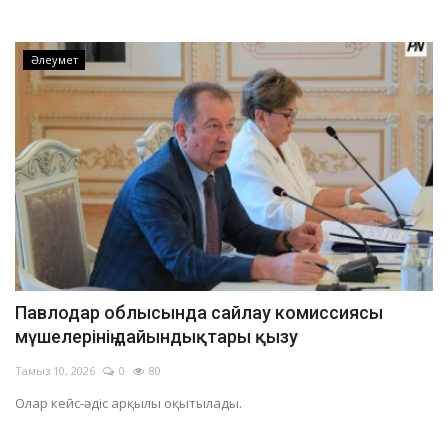
Әлеумет
Павлодар облысында сайлау комиссиясы
мүшелерінің дайындықтары қызу
Тамыз 10, 2026
0
80
Олар кейс-әдіс арқылы оқытылады.