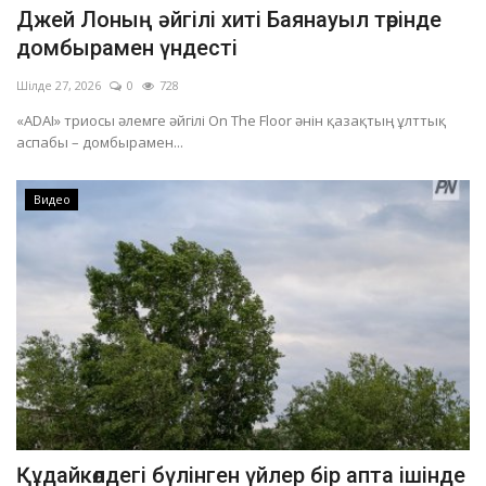
Джей Лоның әйгілі хиті Баянауыл төрінде
домбырамен үндесті
Шілде 27, 2026
0
728
«ADAI» триосы әлемге әйгілі On The Floor әнін қазақтың ұлттық
аспабы – домбырамен...
Видео
Құдайкөлдегі бүлінген үйлер бір апта ішінде