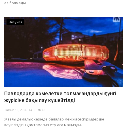
аз болмады.
Әлеумет
Павлодарда кәмелетке толмағандардың түнгі
жүрісіне бақылау күшейтілді
Тамыз 10, 2026
0
68
Жазғы демалыс кезінде балалар мен жасөспірімдердің
қауіпсіздігін қамтамасыз ету аса маңызды.