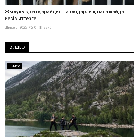
Жылулықпен қарайды: Павлодарлық панажайда
иесіз иттерге...
Шілде 3, 2025
0
82761
ВИДЕО
Видео