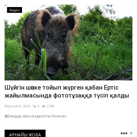
Видео
Шүйгін шөпке тойып жүрген қабан Ертіс
жайылмасында фототұзаққа түсіп қалды
Маусым 8, 2026
0
2768
Қабандар жиі кездесетін болған.
АРНАЙЫ ЖОБА