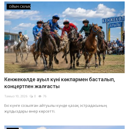
ОЙЫН-САУЫҚ
Кенжекөлде ауыл күні көкпармен басталып,
концертпен жалғасты
Тамыз 10, 2026
0
76
Екі күнге созылған айтуылы күнде қазақ эстрадасының
жұлдыздары өнер көрсетті.