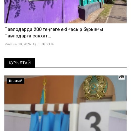
Павлодарда 200 теңгеге екі ғасыр бұрынғы
Павлодарға саяхат...
Маусым 20, 2026
0
2334
ҚҰРЫЛТАЙ
Құрылтай