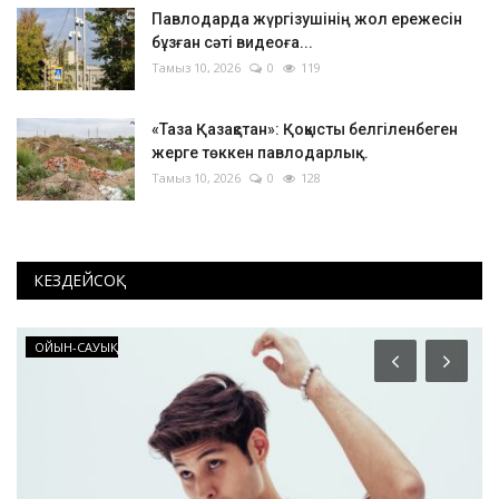
Павлодарда жүргізушінің жол ережесін
бұзған сәті видеоға...
Тамыз 10, 2026
0
119
«Таза Қазақстан»: Қоқысты белгіленбеген
жерге төккен павлодарлық...
Тамыз 10, 2026
0
128
КЕЗДЕЙСОҚ
Видео