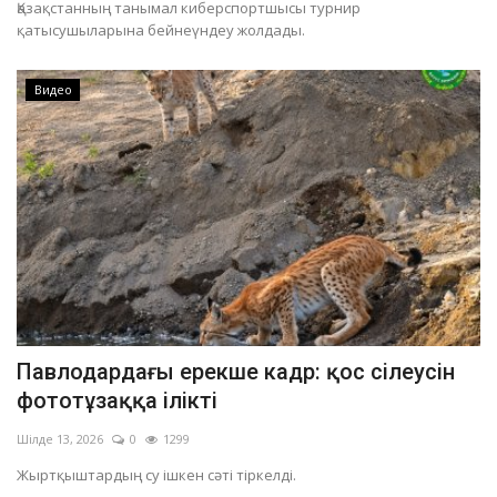
Қазақстанның танымал киберспортшысы турнир
қатысушыларына бейнеүндеу жолдады.
Видео
Павлодардағы ерекше кадр: қос сілеусін
фототұзаққа ілікті
Шілде 13, 2026
0
1299
Жыртқыштардың су ішкен сәті тіркелді.