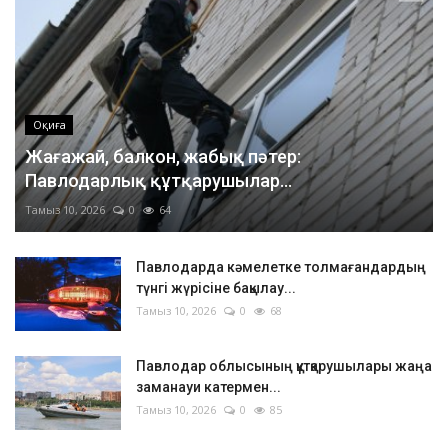
Оқиға
Жағажай, балкон, жабық пәтер:
Павлодарлық құтқарушылар...
Тамыз 10, 2026
0
64
Павлодарда кәмелетке толмағандардың
түнгі жүрісіне бақылау...
Тамыз 10, 2026
0
68
Павлодар облысының құтқарушылары жаңа
заманауи катермен...
Тамыз 10, 2026
0
85