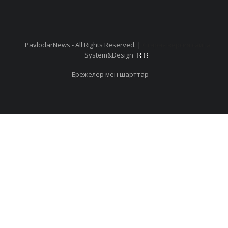
PavlodarNews - All Rights Reserved. |
Старая версия сайта
System&Design
Ережелер мен шарттар