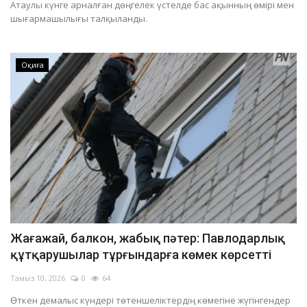
Атаулы күнге арналған дөңгелек үстелде бас ақынның өмірі мен
Баянауыл ауданында өндірістік оқиға болып, тау-кен шебері қаза тапты
шығармашылығы талқыланды.
Павлодарда жүргізуші көлігінің мемлекеттік нөмірін картоннан жасап алған
Павлодарда бір көшеде көлік қозғалысы уақытша шектеледі
Оқиға
Павлодар облысында суға батып кеткен ер адамның денесі табылды
Жағажай, балкон, жабық пәтер: Павлодарлық
құтқарушылар тұрғындарға көмек көрсетті
Тамыз 10, 2026
0
64
Өткен демалыс күндері төтеншеліктердің көмегіне жүгінгендер