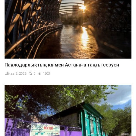
Павлодарлықтың көзімен Астанаға таңғы серуен
Шілде 6, 2026
0
1603