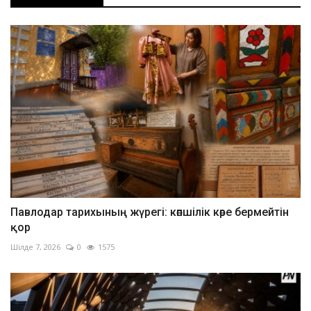
Павлодар тарихының жүрегі: көпшілік көре бермейтін
қор
Шілде 7, 2026
0
1575