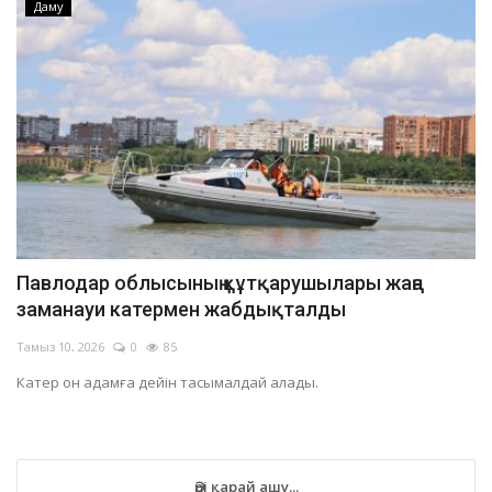
Даму
Павлодар облысының құтқарушылары жаңа
заманауи катермен жабдықталды
Тамыз 10, 2026
0
85
Катер он адамға дейін тасымалдай алады.
Әрі қарай ашу...