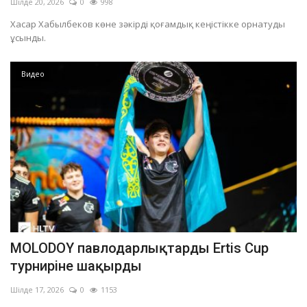
Шілде 20, 2026
0
998
Хасар Хабылбеков көне зәкірді қоғамдық кеңістікке орнатуды
ұсынды.
Видео
MOLODOY павлодарлықтарды Ertis Cup
турниріне шақырды
Шілде 17, 2026
0
1153