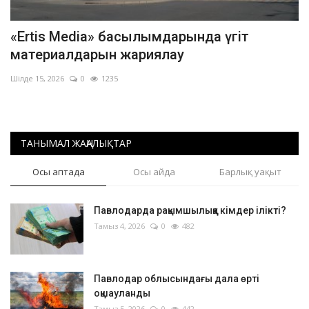
«Ertis Media» басылымдарында үгіт
материалдарын жариялау
Шілде 15, 2026
0
1235
ТАНЫМАЛ ЖАҢАЛЫҚТАР
Осы аптада
Осы айда
Барлық уақыт
Павлодарда рақымшылыққа кімдер ілікті?
Тамыз 4, 2026
0
482
Павлодар облысындағы дала өрті
оқшауланды
Тамыз 5, 2026
0
442