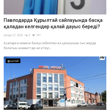
Павлодарда Құрылтай сайлауында басқа
қаладан келгендер қалай дауыс береді?
Шілде 27, 2026
0
747
Іссапарға немесе басқа себеппен өз қаласынан тыс жерде
болатын азаматтар не істеуі...
Құрылтай