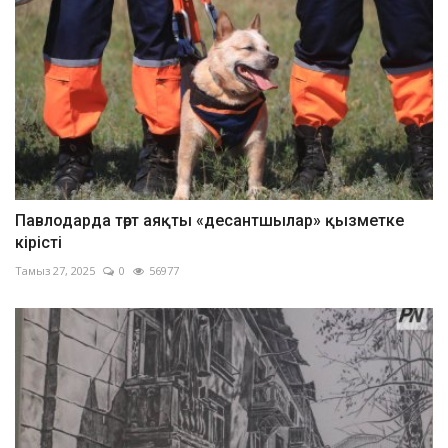
Павлодарда төрт аяқты «десантшылар» қызметке
кірісті
Тамыз 27, 2025
0
56977