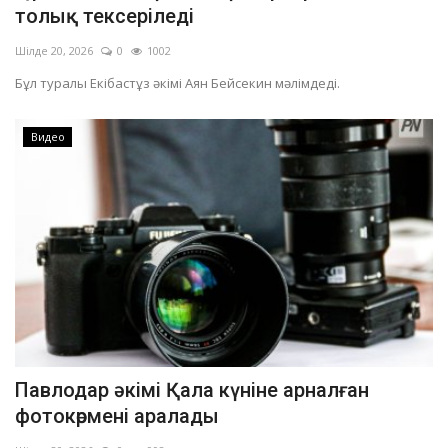
толық тексеріледі
Шілде 20, 2026
0
1002
Бұл туралы Екібастұз әкімі Аян Бейсекин мәлімдеді.
Видео
Павлодар әкімі Қала күніне арналған
фотокөрмені аралады