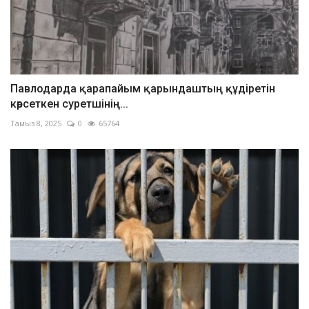
Павлодарда қарапайым қарындаштың құдіретін
көрсеткен суретшінің...
Тамыз 8, 2025
0
65764