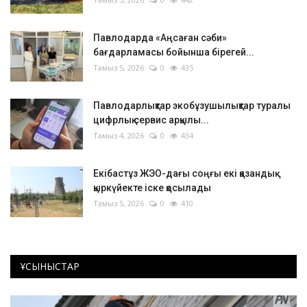
Павлодарда «Аңсаған сәби»
бағдарламасы бойынша бірегей...
Тамыз 5, 2026
0
435
Павлодарлықтар экобұзушылықтар туралы
цифрлық сервис арқылы...
Тамыз 4, 2026
0
434
Екібастұз ЖЭО-дағы соңғы екі қазандық
қыркүйекте іске қосылады
Тамыз 5, 2026
0
410
ҰСЫНЫСТАР