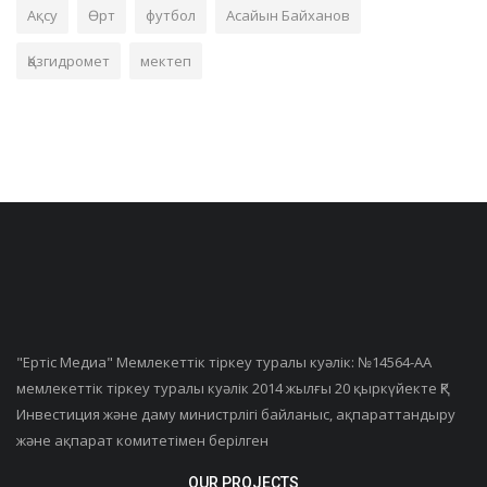
Ақсу
Өрт
футбол
Асайын Байханов
Қазгидромет
мектеп
"Ертiс Медиа" Мемлекеттік тіркеу туралы куәлік: №14564-АА
мемлекеттік тіркеу туралы куәлік 2014 жылғы 20 қыркүйекте ҚР
Инвестиция және даму министрлігі байланыс, ақпараттандыру
және ақпарат комитетімен берілген
OUR PROJECTS