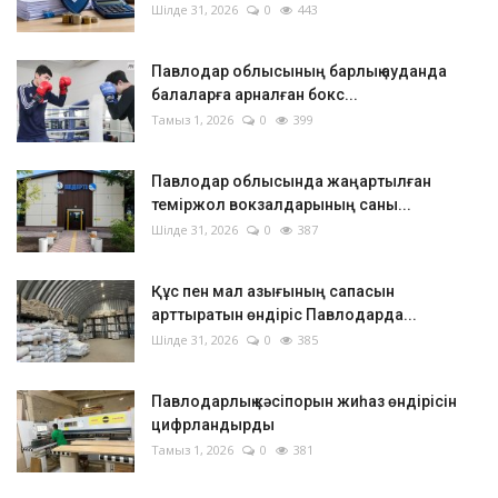
Шілде 31, 2026
0
443
Павлодар облысының барлық ауданда
балаларға арналған бокс...
Тамыз 1, 2026
0
399
Павлодар облысында жаңартылған
теміржол вокзалдарының саны...
Шілде 31, 2026
0
387
Құс пен мал азығының сапасын
арттыратын өндіріс Павлодарда...
Шілде 31, 2026
0
385
Павлодарлық кәсіпорын жиһаз өндірісін
цифрландырды
Тамыз 1, 2026
0
381