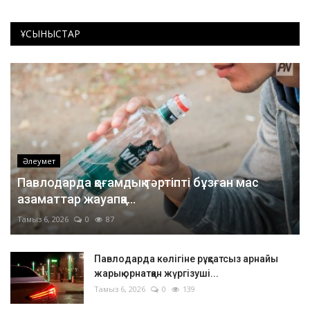
ҰСЫНЫСТАР
Әлеумет
Павлодарда қоғамдық тәртіпті бұзған мас
азаматтар жауапқа...
Тамыз 6, 2026
0
87
Павлодарда көлігіне рұқсатсыз арнайы
жарық орнатқан жүргізуші...
Тамыз 6, 2026
0
139