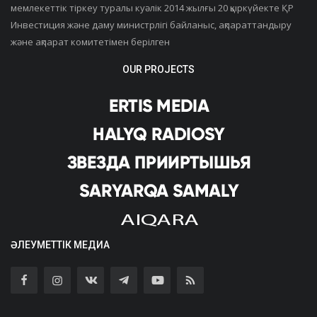
мемлекеттік тіркеу туралы куәлік 2014 жылғы 20 қыркүйекте ҚР
Инвестиция және даму министрлігі байланыс, ақпараттандыру
және ақпарат комитетімен берілген
OUR PROJECTS
ӘЛЕУМЕТТІК МЕДИА