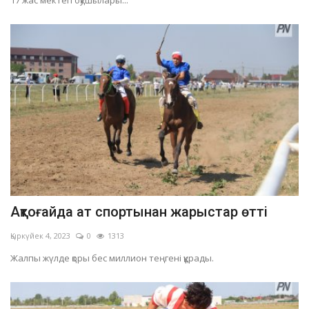
17 жас мектеп оқушылары...
Ақтоғайда ат спортынан жарыстар өтті
Қыркүйек 4, 2023
0
1313
Жалпы жүлде қоры бес миллион теңгені құрады.