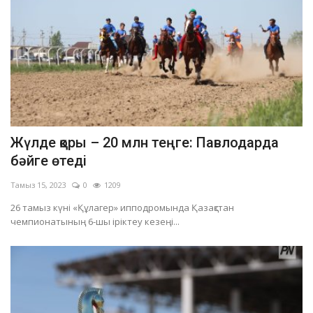
Жүлде қоры – 20 млн теңге: Павлодарда
бәйге өтеді
Тамыз 15, 2023
0
1209
26 тамыз күні «Құлагер» ипподромында Қазақстан
чемпионатының 6-шы іріктеу кезеңі...