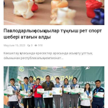
Павлодарлық асықшылар тұңғыш рет спорт
шебері атағын алды
Маусым 15, 2023
0
918
Көкшетау қаласында ересектер арасында асық ату ұлттық
ойынынан республикалық чемпионат...