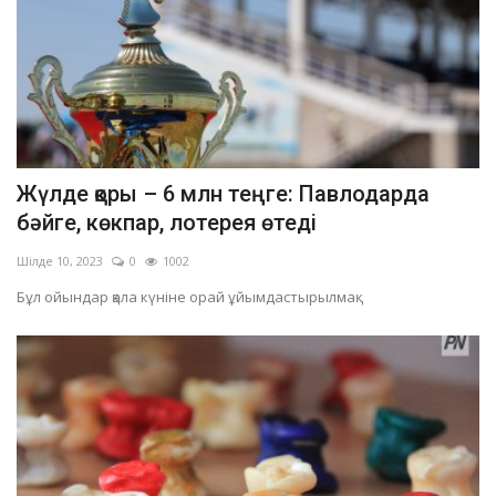
Жүлде қоры – 6 млн теңге: Павлодарда
бәйге, көкпар, лотерея өтеді
Шілде 10, 2023
0
1002
Бұл ойындар қала күніне орай ұйымдастырылмақ