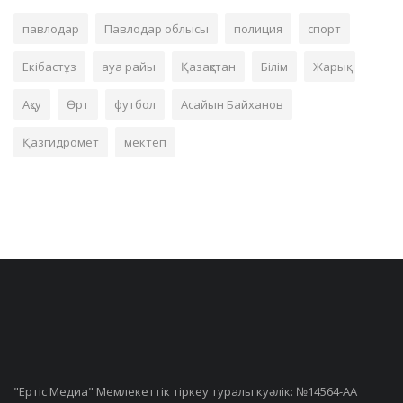
павлодар
Павлодар облысы
полиция
спорт
Екібастұз
ауа райы
Қазақстан
Білім
Жарық
Ақсу
Өрт
футбол
Асайын Байханов
Қазгидромет
мектеп
"Ертiс Медиа" Мемлекеттік тіркеу туралы куәлік: №14564-АА