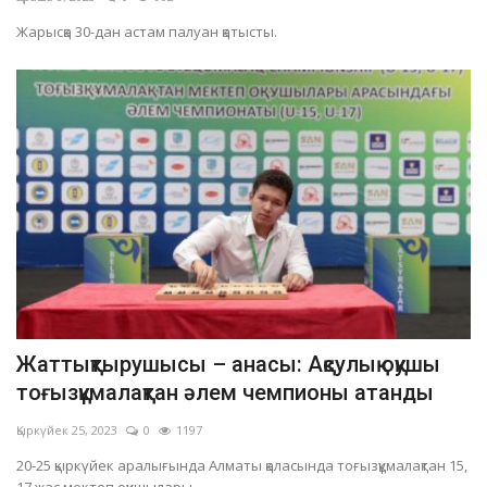
Жарысқа 30-дан астам палуан қатысты.
Жаттықтырушысы – анасы: Ақсулық оқушы
тоғызқұмалақтан әлем чемпионы атанды
Қыркүйек 25, 2023
0
1197
20-25 қыркүйек аралығында Алматы қаласында тоғызқұмалақтан 15,