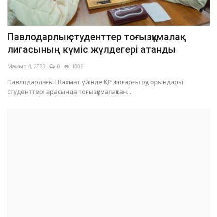
Павлодарлық студенттер тоғызқұмалақ
лигасының күміс жүлдегері атанды
Мамыр 4, 2023
0
1006
Павлодардағы Шахмат үйінде ҚР жоғарғы оқу орындары
студенттері арасында тоғызқұмалақтан...