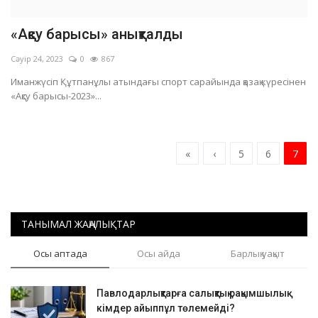
«Ақсу барысы» анықталды
Сәуір 24, 2023
0
867
Иманжүсіп Құтпанұлы атындағы спорт сарайында қазақ күресінен
«Ақсу барысы-2023»...
«
‹
5
6
7
ТАНЫМАЛ ЖАҢАЛЫҚТАР
Осы аптада
Осы айда
Барлық уақыт
Павлодарлықтарға салықтық рақымшылық:
кімдер айыппұл төлемейді?