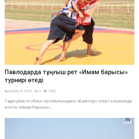
Павлодарда тұңғыш рет «Имам барысы»
турнирі өтеді
Қыркүйек 4, 2023
0
1562
7-қыркүйекте облыс орталығындағы «Баянтау» спорт кешенінде
өтетін «Имам барысы»...