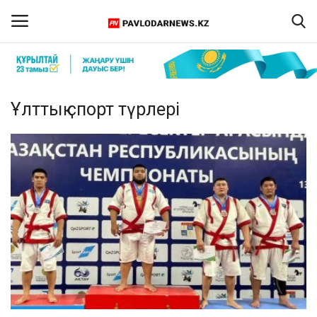
Кіру
Тіркелу
Ұлттық спорт түрлері
Басты бет
Бізбен байланыс
ПАВЛОДАР ОБЛЫСЫ
ҚАЗАҚСТАН
ӘЛЕМ
Спорт