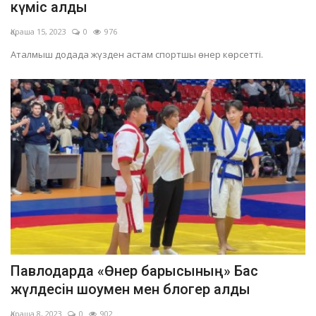
күміс алды
Қараша 15, 2023
0
976
Аталмыш додада жүзден астам спортшы өнер көрсетті.
Павлодарда «Өнер барысының» Бас
жүлдесін шоумен мен блогер алды
Қараша 8, 2023
0
902