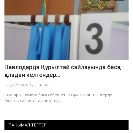
Павлодарда Құрылтай сайлауында басқа
П
қаладан келгендер...
к
Шілде 27, 2026
0
586
На
і.
Іссапарға немесе басқа себеппен өз қаласынан тыс жерде
Әр
болатын азаматтар не істеуі...
ТАНЫМАЛ ТЕГТЕР