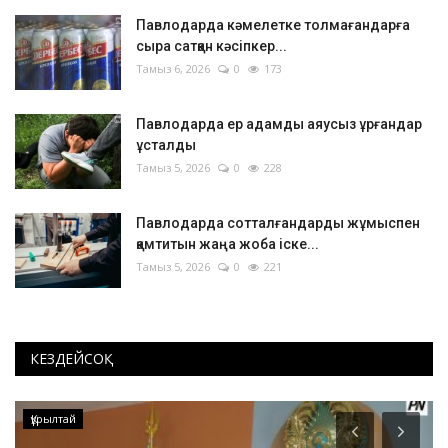
Павлодарда кәмелетке толмағандарға
сыра сатқан кәсіпкер...
Тамыз 6, 2026
0
173
Павлодарда ер адамды аяусыз ұрғандар
ұсталды
Тамыз 5, 2026
0
228
Павлодарда сотталғандарды жұмыспен
қамтитын жаңа жоба іске...
Тамыз 5, 2026
0
221
КЕЗДЕЙСОҚ
Құрылтай