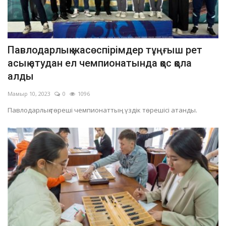
Павлодарлық жасөспірімдер тұңғыш рет
асық атудан ел чемпионатында қос қола
алды
Мамыр 10, 2023
0
1096
Павлодарлық төреші чемпионаттың үздік төрешісі атанды.