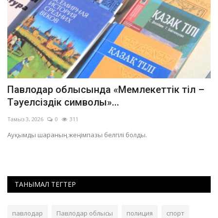
Павлодар облысында «Мемлекеттік тіл –
П
Тәуелсіздік символы»...
ф
Тамыз 3, 2026
0
311
Ші
Ауқымды шараның жеңімпазы белгілі болды.
Жы
ТАНЫМАЛ ТЕГТЕР
павлодар
Павлодар облысы
полиция
спорт