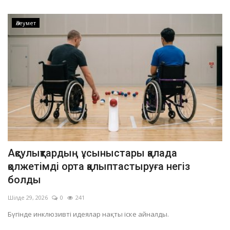
Әлеумет
Ақсулықтардың ұсыныстары қалада
қолжетімді орта қалыптастыруға негіз
болды
Шілде 29, 2026
0
241
Бүгінде инклюзивті идеялар нақты іске айналды.