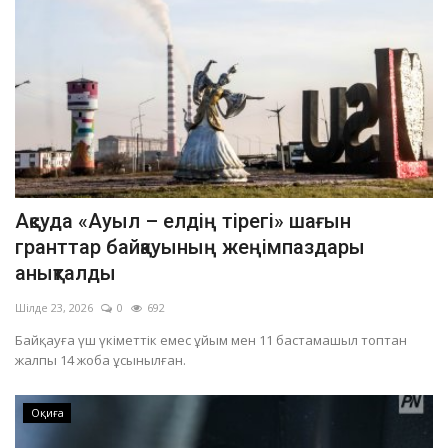
Ақсуда «Ауыл – елдің тірегі» шағын
гранттар байқауының жеңімпаздары
анықталды
Шілде 23, 2026
0
692
Байқауға үш үкіметтік емес ұйым мен 11 бастамашыл топтан
жалпы 14 жоба ұсынылған.
Оқиға