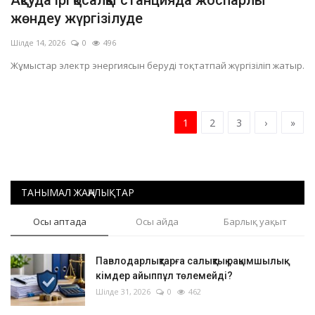
Ақсуда ірі қосалқы станцияда жоспарлы
жөндеу жүргізілуде
Шілде 14, 2026
0
496
Жұмыстар электр энергиясын беруді тоқтатпай жүргізіліп жатыр.
1
2
3
›
»
ТАНЫМАЛ ЖАҢАЛЫҚТАР
Осы аптада
Осы айда
Барлық уақыт
Павлодарлықтарға салықтық рақымшылық:
кімдер айыппұл төлемейді?
Шілде 31, 2026
0
462