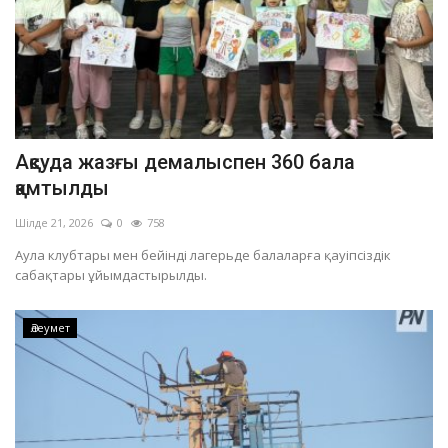
Ақсуда жазғы демалыспен 360 бала
қамтылды
Шілде 21, 2026
0
758
Аула клубтары мен бейінді лагерьде балаларға қауіпсіздік
сабақтары ұйымдастырылды.
Әлеумет