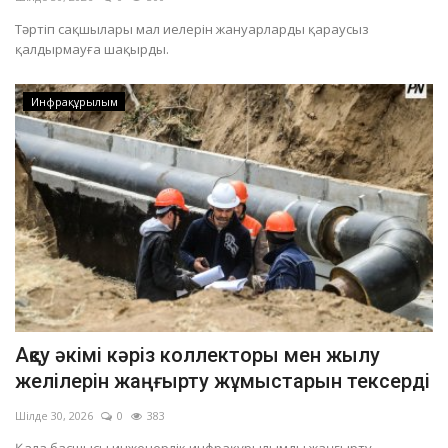
Тәртіп сақшылары мал иелерін жануарларды қараусыз
қалдырмауға шақырды.
Инфрақұрылым
Ақсу әкімі кәріз коллекторы мен жылу
желілерін жаңғырту жұмыстарын тексерді
Шілде 30, 2026
0
383