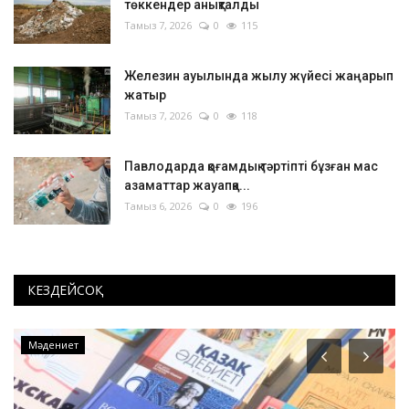
төккендер анықталды
Тамыз 7, 2026
0
115
Железин ауылында жылу жүйесі жаңарып
жатыр
Тамыз 7, 2026
0
118
Павлодарда қоғамдық тәртіпті бұзған мас
азаматтар жауапқа...
Тамыз 6, 2026
0
196
КЕЗДЕЙСОҚ
Мәдениет