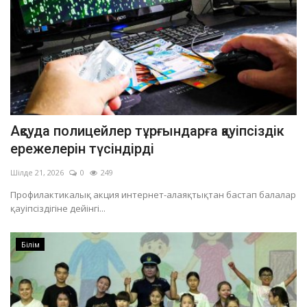
Ақсуда полицейлер тұрғындарға қауіпсіздік
ережелерін түсіндірді
Шілде 21, 2026
0
249
Профилактикалық акция интернет-алаяқтықтан бастап балалар
қауіпсіздігіне дейінгі...
Білім