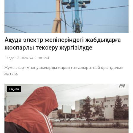
Ақсуда электр желілеріндегі жабдықтарға
жоспарлы тексеру жүргізілуде
Шілде 17, 2026
0
294
Жұмыстар тұтынушыларды жарықтан ажыратпай орындалып
жатыр.
Оқиға