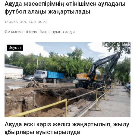
Ақсуда жасөспірімнің өтінішімен ауладағы
ОЙЫН-САУЫҚ
футбол алаңы жаңартылады
Тамыз 5, 2026
0
220
АРНАЙЫ ЖОБА
Әкім мәселені жеке бақылауына алды.
OFFICIAL
Әлеумет
Құрылтай
Тілді тандаңыз
Қазақша
Русский
Ақсуда ескі кәріз желісі жаңартылып, жылу
құбырлары ауыстырылуда