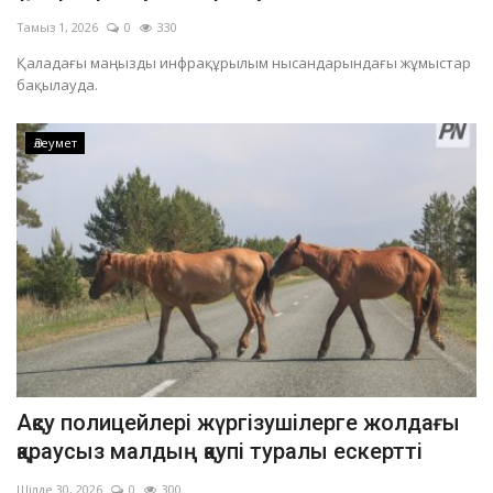
Тамыз 1, 2026
0
330
Қаладағы маңызды инфрақұрылым нысандарындағы жұмыстар
бақылауда.
Әлеумет
Ақсу полицейлері жүргізушілерге жолдағы
қараусыз малдың қаупі туралы ескертті
Шілде 30, 2026
0
300