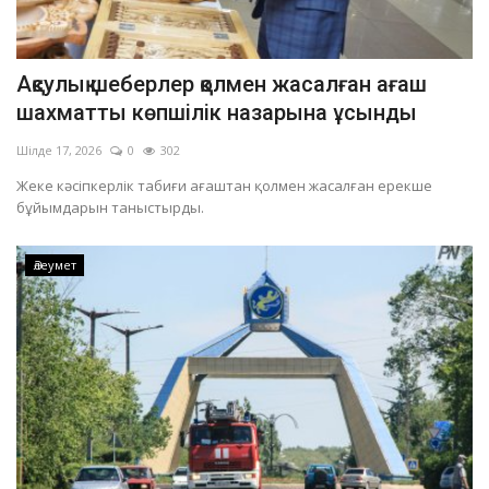
Ақсулық шеберлер қолмен жасалған ағаш
шахматты көпшілік назарына ұсынды
Шілде 17, 2026
0
302
Жеке кәсіпкерлік табиғи ағаштан қолмен жасалған ерекше
бұйымдарын таныстырды.
Әлеумет