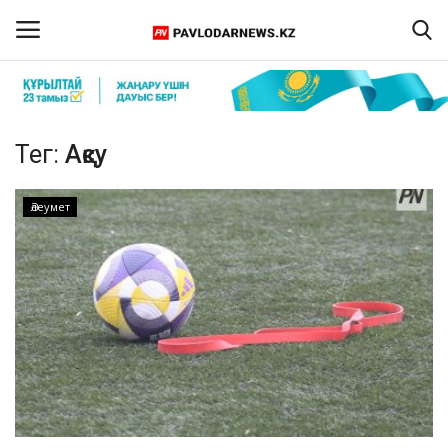
Кіру
Тіркелу
Тег:
Ақсу
Басты бет
Әлеумет
Бізбен байланыс
ПАВЛОДАР ОБЛЫСЫ
ҚАЗАҚСТАН
ӘЛЕМ
Спорт