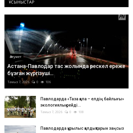
ҰСЫНЫСТАР
Әлеумет
Астана-Павлодар тас жолында өрескел ереже
бұзған жүргізуші...
Тамыз 7, 2026
0
106
Павлодарда «Таза қала – елдің байлығы»
экологиялық рейді...
Тамыз 7, 2026
0
108
Павлодарда құрылыс қалдықтарын заңсыз