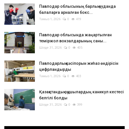
Павлодар облысының барлық ауданда
балаларға арналған бокс...
Тамыз 1, 2026
0
419
Павлодар облысында жаңартылған
теміржол вокзалдарының саны...
Шілде 31, 2026
0
405
Павлодарлық кәсіпорын жиһаз өндірісін
цифрландырды
Тамыз 1, 2026
0
403
Қазақстандық оқушылардың каникул кестесі
белгілі болды
Шілде 31, 2026
0
399