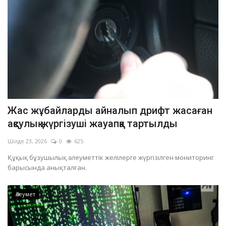
Жас жұбайларды айналып дрифт жасаған
ақсулық жүргізуші жауапқа тартылды
Шілде 23, 2026
0
625
Құқық бұзушылық әлеуметтік желілерге жүргізілген мониторинг
барысында анықталған.
Әлеумет