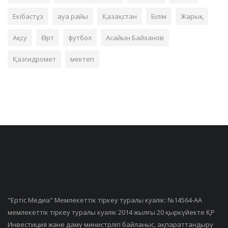
Екібастұз
ауа райы
Қазақстан
Білім
Жарық
Ақсу
Өрт
футбол
Асайын Байханов
Қазгидромет
мектеп
"Ертiс Медиа" Мемлекеттік тіркеу туралы куәлік: №14564-АА
мемлекеттік тіркеу туралы куәлік 2014 жылғы 20 қыркүйекте ҚР
Инвестиция және даму министрлігі байланыс, ақпараттандыру