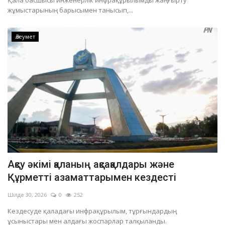
Қала басшысы инженерлік инфрақұрылымды жаңғырту
жұмыстарының барысымен танысып,...
Әлеумет
Ақсу әкімі қаланың ақсақалдары және
Құрметті азаматтарымен кездесті
Шілде 30, 2026
0
252
Кездесуде қаладағы инфрақұрылым, тұрғындардың
ұсыныстары мен алдағы жоспарлар талқыланды.