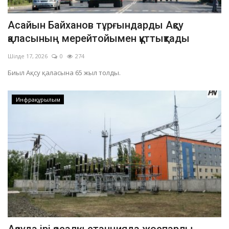
Асайын Байханов тұрғындарды Ақсу
қаласының мерейтойымен құттықтады
Шілде 17, 2026
0
274
Биыл Ақсу қаласына 65 жыл толды.
Инфрақұрылым