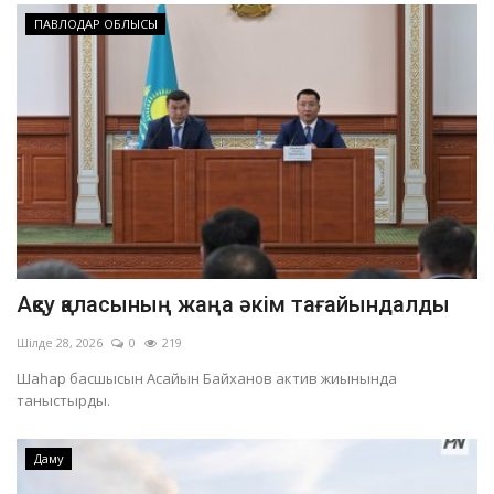
ПАВЛОДАР ОБЛЫСЫ
Ақсу қаласының жаңа әкім тағайындалды
Шілде 28, 2026
0
219
Шаһар басшысын Асайын Байханов актив жиынында
таныстырды.
Даму