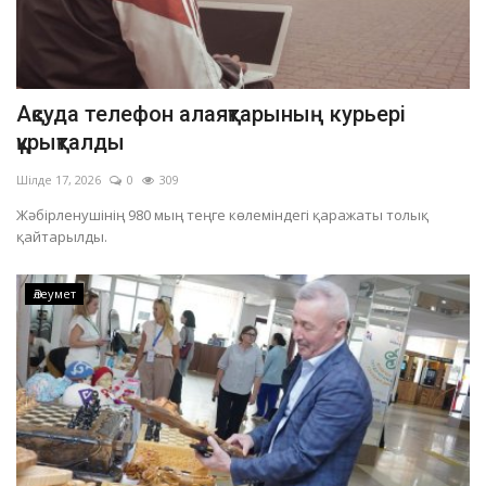
Ақсуда телефон алаяқтарының курьері
құрықталды
Шілде 17, 2026
0
309
Жәбірленушінің 980 мың теңге көлеміндегі қаражаты толық
қайтарылды.
Әлеумет