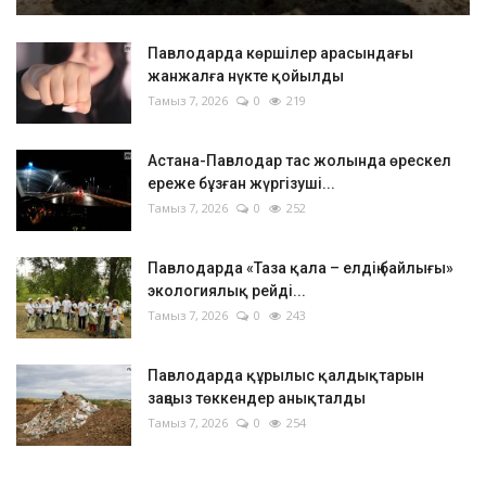
Павлодарда көршілер арасындағы
жанжалға нүкте қойылды
Тамыз 7, 2026
0
219
Астана-Павлодар тас жолында өрескел
ереже бұзған жүргізуші...
Тамыз 7, 2026
0
252
Павлодарда «Таза қала – елдің байлығы»
экологиялық рейді...
Тамыз 7, 2026
0
243
Павлодарда құрылыс қалдықтарын
заңсыз төккендер анықталды
Тамыз 7, 2026
0
254