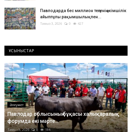
Павлодарда бес миллион теңгенің әкімшілік
айыппұлы рақымшылықпен...
Тамыз 3, 2026
0
427
ҰСЫНЫСТАР
Әлеумет
Павлодар облысының бұқасы халықаралық
форумда екі мәрте...
Тамыз 8, 2026
0
184