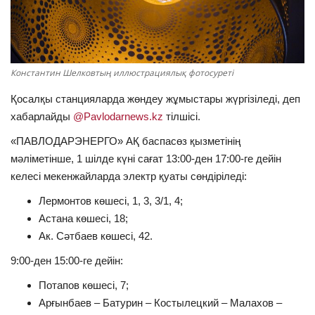
ОЙЫН-САУЫҚ
АРНАЙЫ ЖОБА
Константин Шелковтың иллюстрациялық фотосуреті
OFFICIAL
Қосалқы станцияларда жөндеу жұмыстары жүргізіледі, деп
хабарлайды
@Pavlodarnews.kz
тілшісі.
Құрылтай
«ПАВЛОДАРЭНЕРГО» АҚ баспасөз қызметінің
мәліметінше, 1 шілде күні сағат 13:00-ден 17:00-ге дейін
Тілді тандаңыз
келесі мекенжайларда электр қуаты сөндіріледі:
Қазақша
Русский
Лермонтов көшесі, 1, 3, 3/1, 4;
Астана көшесі, 18;
Ак. Сәтбаев көшесі, 42.
9:00-ден 15:00-ге дейін:
Потапов көшесі, 7;
Арғынбаев – Батурин – Костылецкий – Малахов –