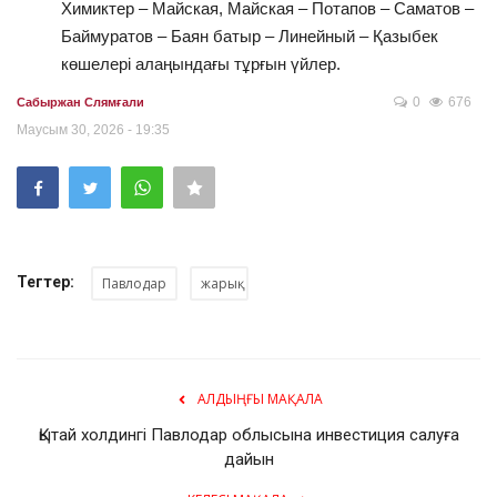
Химиктер – Майская, Майская – Потапов – Саматов –
Баймуратов – Баян батыр – Линейный – Қазыбек
көшелері алаңындағы тұрғын үйлер.
0
676
Сабыржан Слямғали
Маусым 30, 2026 - 19:35
Тегтер:
Павлодар
жарық
АЛДЫҢҒЫ МАҚАЛА
Қытай холдингі Павлодар облысына инвестиция салуға
дайын