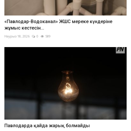
«Павлодар-Водоканал» ЖШС мереке күндеріне
жұмыс кестесін...
Наурыз 18, 2026
0
589
Павлодарда қайда жарық болмайды