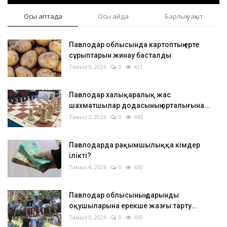
Осы аптада
Осы айда
Барлық уақыт
Павлодар облысында картоптың ерте
сұрыптарын жинау басталды
Тамыз 3, 2026
0
451
Павлодар халықаралық жас
шахматшылар додасының орталығына...
Тамыз 2, 2026
0
443
Павлодарда рақымшылыққа кімдер
ілікті?
Тамыз 4, 2026
0
430
Павлодар облысының дарынды
оқушыларына ерекше жазғы тарту...
Тамыз 3, 2026
0
430