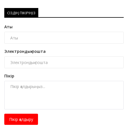
СІЗДІҢ ПІКІРІҢІЗ
Аты
Электрондық пошта
Пікір
Пікір қалдыру