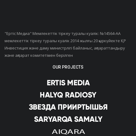
"Ертiс Медиа" Мемлекеттік тіркеу туралы куәлік: №14564-АА
мемлекеттік тіркеу туралы куәлік 2014 жылғы 20 қыркүйекте ҚР
Инвестиция және даму министрлігі байланыс, ақпараттандыру
және ақпарат комитетімен берілген
OUR PROJECTS