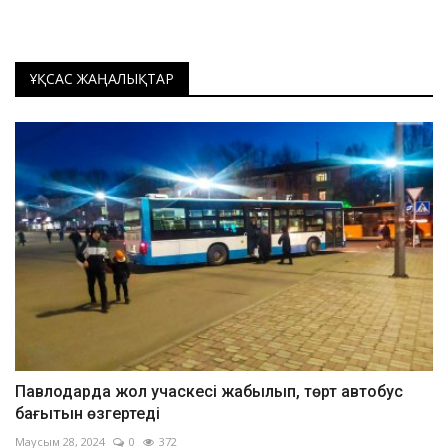
ҰҚСАС ЖАҢАЛЫҚТАР
Павлодарда жол учаскесі жабылып, төрт автобус
бағытын өзгертеді
Маусым 28, 2024
0
372