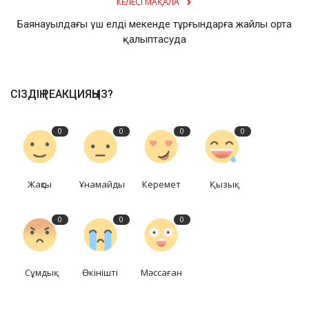
КЕЛЕСІ МАҚАЛА
Баянауылдағы үш елді мекенде тұрғындарға жайлы орта
қалыптасуда
СІЗДІҢ РЕАКЦИЯҢЫЗ?
0
0
0
0
Жақсы
Ұнамайды
Керемет
Қызық
0
0
0
Сұмдық
Өкінішті
Мәссаған