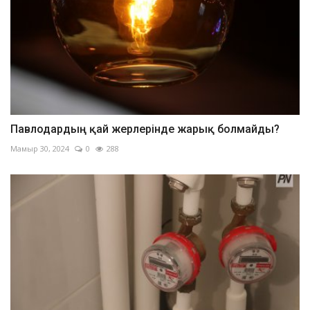
Павлодардың қай жерлерінде жарық болмайды?
Мамыр 30, 2024
0
288