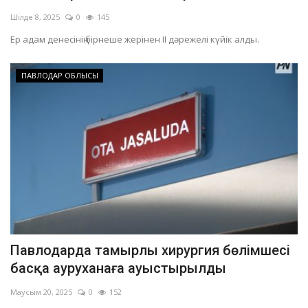
Шілде 8, 2025
0
145
Ер адам денесінің бірнеше жерінен ІІ дәрежелі күйік алды.
ПАВЛОДАР ОБЛЫСЫ
Павлодарда тамырлы хирургия бөлімшесі
басқа ауруханаға ауыстырылды
Маусым 20, 2025
0
152