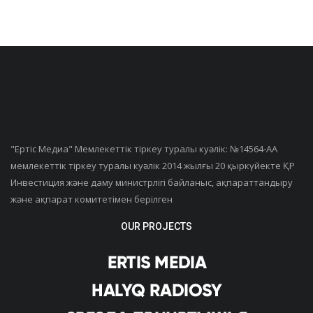
"Ертiс Медиа" Мемлекеттік тіркеу туралы куәлік: №14564-АА
мемлекеттік тіркеу туралы куәлік 2014 жылғы 20 қыркүйекте ҚР
Инвестиция және даму министрлігі байланыс, ақпараттандыру
және ақпарат комитетімен берілген
OUR PROJECTS