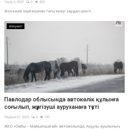
Сәуір 2, 2025
0
423
Жол-көлік оқиғасынан тағы екеуі зардап шекті.
Әлеумет
Павлодар облысында автокөлік құлынға
соғылып, жүргізуші ауруханаға түсті
Наурыз 31, 2025
0
133
ЖКО «Омбы – Майқапшағай» автожолында, Аққулы ауылының