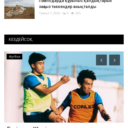
Павлодарда құрылыс қалдықтарын
заңсыз төккендер анықталды
Тамыз 7, 2026
0
305
КЕЗДЕЙСОҚ
Футбол