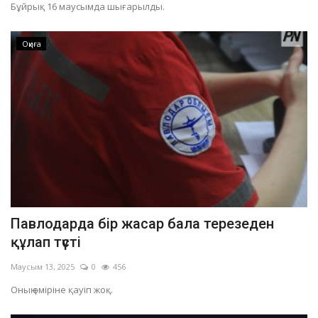
Бұйрық 16 маусымда шығарылды.
Оқиға
Павлодарда бір жасар бала терезеден
құлап түсті
Маусым 13, 2025
0
456
Оның өміріне қауіп жоқ.