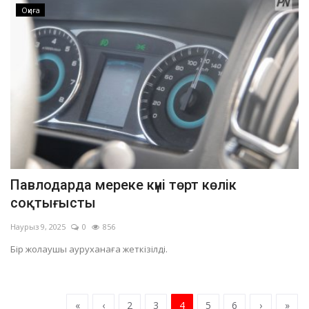
Оқиға
Павлодарда мереке күні төрт көлік
соқтығысты
Наурыз 9, 2025
0
856
Бір жолаушы ауруханаға жеткізілді.
«
‹
2
3
4
5
6
›
»