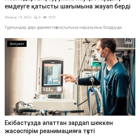
емдеуге қатысты шағымына жауап берді
Мамыр 14, 2025
0
1057
Тұрғындар дәрі-дәрмектің жоқтығына наразылық білдіруде.
Әлеумет
Екібастұзда апаттан зардап шеккен
жасөспірім реанимацияға түсті