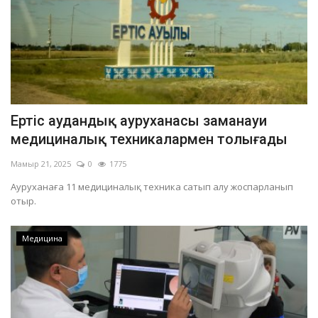
Ертіс аудандық ауруханасы заманауи
медициналық техникалармен толығады
Мамыр 21, 2025
0
1775
Ауруханаға 11 медициналық техника сатып алу жоспарланып
отыр.
Медицина