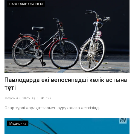
ПАВЛОДАР ОБЛЫСЫ
Павлодарда екі велосипедші көлік астына
түсті
Маусым 9, 2025
0
127
Олар түрлі жарақаттармен ауруханаға жеткізілді.
Медицина