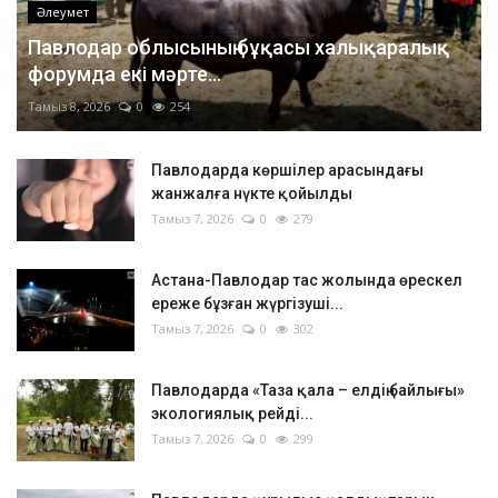
Әлеумет
Павлодар облысының бұқасы халықаралық
форумда екі мәрте...
Тамыз 8, 2026
0
254
Павлодарда көршілер арасындағы
жанжалға нүкте қойылды
Тамыз 7, 2026
0
279
Астана-Павлодар тас жолында өрескел
ереже бұзған жүргізуші...
Тамыз 7, 2026
0
302
Павлодарда «Таза қала – елдің байлығы»
экологиялық рейді...
Тамыз 7, 2026
0
299