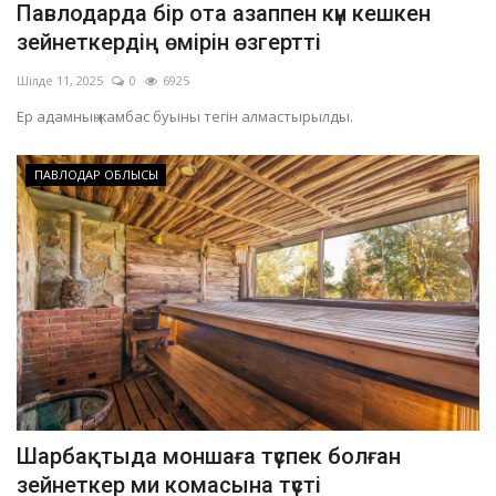
Павлодарда бір ота азаппен күн кешкен
ОЙЫН-САУЫҚ
зейнеткердің өмірін өзгертті
Шілде 11, 2025
0
6925
АРНАЙЫ ЖОБА
Ер адамның жамбас буыны тегін алмастырылды.
OFFICIAL
ПАВЛОДАР ОБЛЫСЫ
Құрылтай
Тілді тандаңыз
Қазақша
Русский
Шарбақтыда моншаға түспек болған
зейнеткер ми комасына түсті