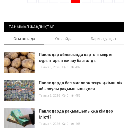
ТАНЫМАЛ ЖАҢАЛЫҚТАР
Осы аптада
Осы айда
Барлық уақыт
Павлодар облысында картоптың ерте
сұрыптарын жинау басталды
Тамыз 3, 2026
0
492
Павлодарда бес миллион теңгенің әкімшілік
айыппұлы рақымшылықпен...
Тамыз 3, 2026
0
483
Павлодарда рақымшылыққа кімдер
ілікті?
Тамыз 4, 2026
0
468