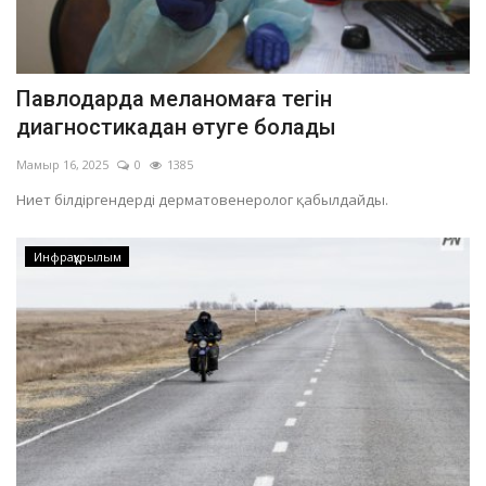
Павлодарда меланомаға тегін
диагностикадан өтуге болады
Мамыр 16, 2025
0
1385
Ниет білдіргендерді дерматовенеролог қабылдайды.
Инфрақұрылым