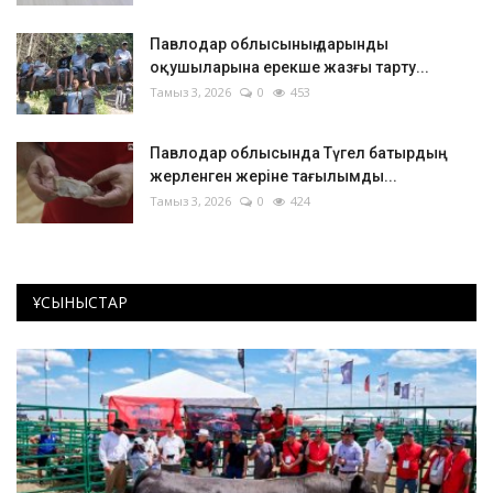
Павлодар облысының дарынды
оқушыларына ерекше жазғы тарту...
Тамыз 3, 2026
0
453
Павлодар облысында Түгел батырдың
жерленген жеріне тағылымды...
Тамыз 3, 2026
0
424
ҰСЫНЫСТАР