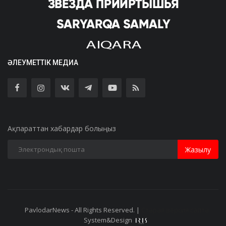
ӘЛЕУМЕТТІК МЕДИА
Ақпараттан хабардар болыңыз
Жазылу
PavlodarNews - All Rights Reserved. |
Старая версия сайта
System&Design