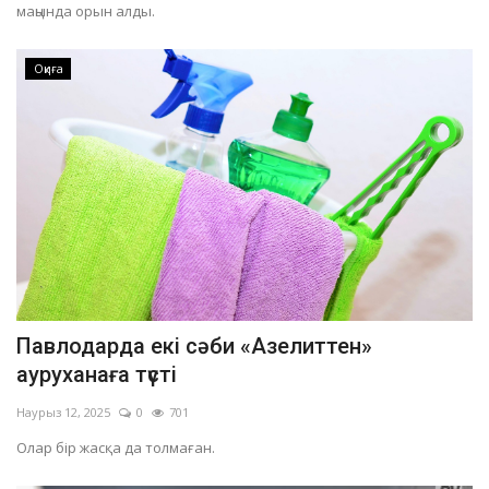
маңында орын алды.
Оқиға
Павлодарда екі сәби «Азелиттен»
ауруханаға түсті
Наурыз 12, 2025
0
701
Олар бір жасқа да толмаған.