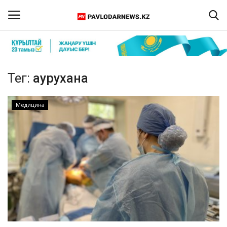
Кіру
Тіркелу
Тег:
аурухана
Басты бет
Медицина
Бізбен байланыс
ПАВЛОДАР ОБЛЫСЫ
ҚАЗАҚСТАН
ӘЛЕМ
Спорт