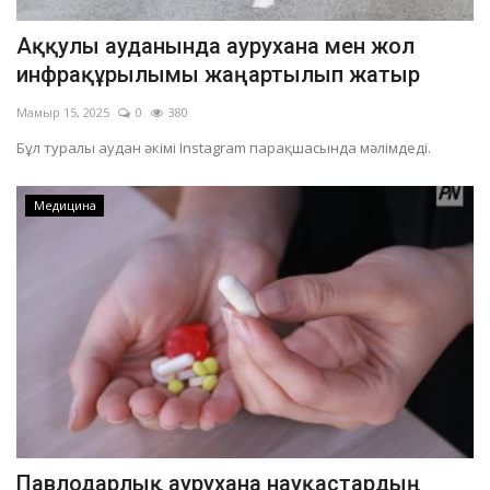
Аққулы ауданында аурухана мен жол
инфрақұрылымы жаңартылып жатыр
Мамыр 15, 2025
0
380
Бұл туралы аудан әкімі Instagram парақшасында мәлімдеді.
Медицина
Павлодарлық аурухана науқастардың