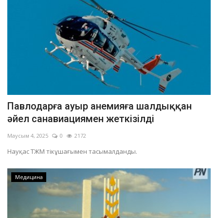
Павлодарға ауыр анемияға шалдыққан
әйел санавиациямен жеткізілді
Маусым 4, 2025
0
2172
Науқас ТЖМ тікұшағымен тасымалданды.
Медицина