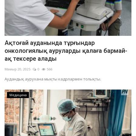
Ақтоғай ауданында тұрғындар
онкологиялық ауруларды қалаға бармай-
ақ тексере алады
Мамыр 20, 2025
0
566
Аудандық аурухана мықты кадрлармен толықты.
Медицина