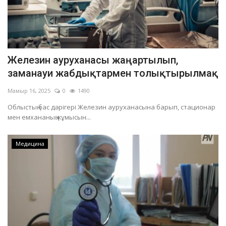
Железин ауруханасы жаңартылып,
заманауи жабдықтармен толықтырылмақ
Мамыр 16, 2025
0
1490
Облыстың бас дәрігері Железин ауруханасына барып, стационар
мен емхананың жұмысын...
Медицина