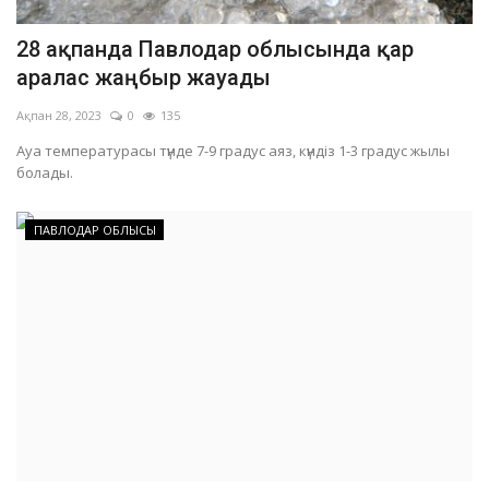
28 ақпанда Павлодар облысында қар
аралас жаңбыр жауады
Ақпан 28, 2023
0
135
Ауа температурасы түнде 7-9 градус аяз, күндіз 1-3 градус жылы
болады.
ПАВЛОДАР ОБЛЫСЫ