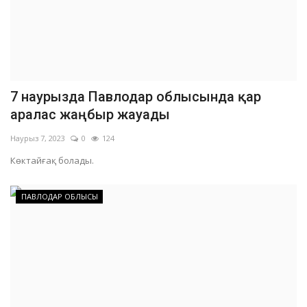
7 наурызда Павлодар облысында қар
аралас жаңбыр жауады
Наурыз 7, 2023
0
124
Көктайғақ болады.
ПАВЛОДАР ОБЛЫСЫ