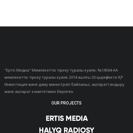
"Ертiс Медиа" Мемлекеттік тіркеу туралы куәлік: №14564-АА
мемлекеттік тіркеу туралы куәлік 2014 жылғы 20 қыркүйекте ҚР
Инвестиция және даму министрлігі байланыс, ақпараттандыру
және ақпарат комитетімен берілген
OUR PROJECTS