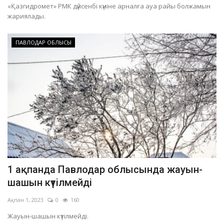
«Қазгидромет» РМК дүйсенбі күніне арналға ауа райы болжамын
жариялады.
ПАВЛОДАР ОБЛЫСЫ
1 ақпанда Павлодар облысында жауын-
шашын күтілмейді
Ақпан 1, 2023
0
160
Жауын-шашын күтілмейді.