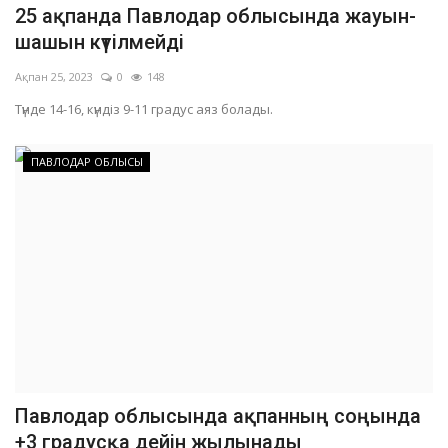
25 ақпанда Павлодар облысында жауын-
шашын күтілмейді
Ақпан 25, 2023
0
148
Түнде 14-16, күндіз 9-11 градус аяз болады.
ПАВЛОДАР ОБЛЫСЫ
Павлодар облысында ақпанның соңында
+3 градусқа дейін жылынады