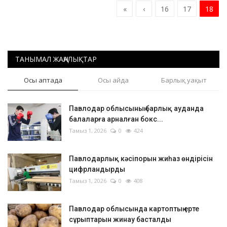
«
‹
16
17
18
ТАНЫМАЛ ЖАҢАЛЫҚТАР
Осы аптада
Осы айда
Барлық уақыт
Павлодар облысының барлық ауданда
балаларға арналған бокс...
Тамыз 1, 2026
0
424
Павлодарлық кәсіпорын жиһаз өндірісін
цифрландырды
Тамыз 1, 2026
0
408
Павлодар облысында картоптың ерте
сұрыптарын жинау басталды