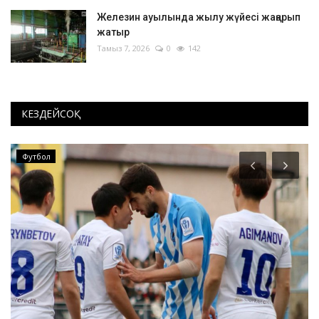
Железин ауылында жылу жүйесі жаңарып
жатыр
Тамыз 7, 2026
0
142
КЕЗДЕЙСОҚ
Футбол