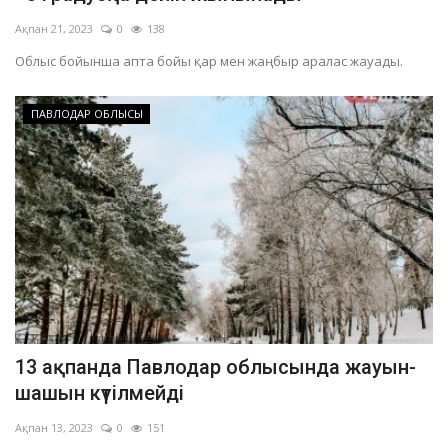
Ақпан 21, 2023
0
138
Облыс бойынша апта бойы қар мен жаңбыр аралас жауады.
ПАВЛОДАР ОБЛЫСЫ
13 ақпанда Павлодар облысында жауын-
шашын күтілмейді
Ақпан 13, 2023
0
151