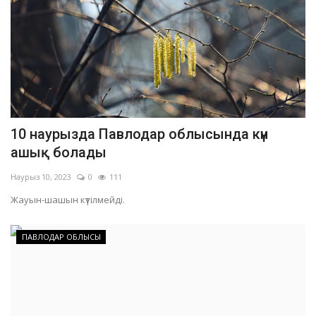
10 наурызда Павлодар облысында күн
ашық болады
Наурыз 10, 2023
0
111
Жауын-шашын күтілмейді.
ПАВЛОДАР ОБЛЫСЫ