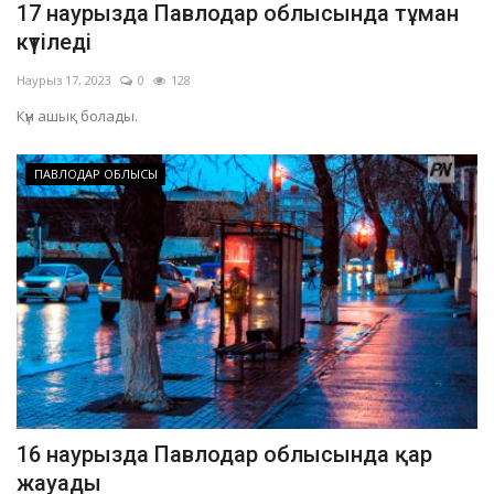
17 наурызда Павлодар облысында тұман
ОЙЫН-САУЫҚ
күтіледі
Наурыз 17, 2023
0
128
АРНАЙЫ ЖОБА
Күн ашық болады.
OFFICIAL
ПАВЛОДАР ОБЛЫСЫ
Құрылтай
Тілді тандаңыз
Қазақша
Русский
16 наурызда Павлодар облысында қар
жауады