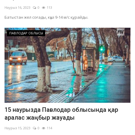
Наурыз 16, 2023
0
113
Батыстан жел соғады, күші 9-14 м/с құрайды.
ПАВЛОДАР ОБЛЫСЫ
15 наурызда Павлодар облысында қар
аралас жаңбыр жауады
Наурыз 15, 2023
0
114