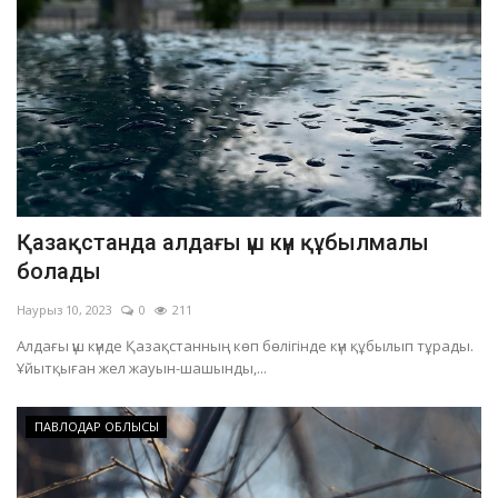
Қазақстанда алдағы үш күн құбылмалы
болады
Наурыз 10, 2023
0
211
Алдағы үш күнде Қазақстанның көп бөлігінде күн құбылып тұрады.
Ұйытқыған жел жауын-шашынды,...
ПАВЛОДАР ОБЛЫСЫ