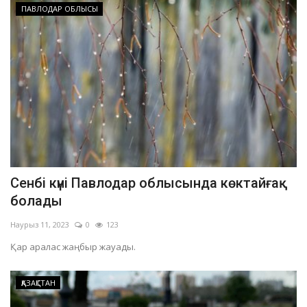
ПАВЛОДАР ОБЛЫСЫ
Сенбі күні Павлодар облысында көктайғақ
болады
Наурыз 11, 2023
0
123
Қар аралас жаңбыр жауады.
ҚАЗАҚСТАН