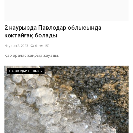
2 наурызда Павлодар облысында
көктайғақ болады
Наурыз 2, 2023
0
159
Қар аралас жаңбыр жауады.
ПАВЛОДАР ОБЛЫСЫ