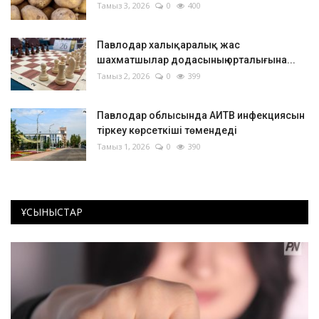
Тамыз 3, 2026
0
400
Павлодар халықаралық жас
шахматшылар додасының орталығына...
Тамыз 2, 2026
0
399
Павлодар облысында АИТВ инфекциясын
тіркеу көрсеткіші төмендеді
Тамыз 1, 2026
0
390
ҰСЫНЫСТАР