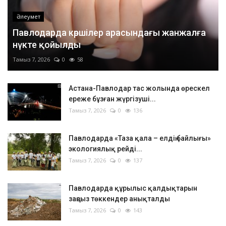
Әлеумет
Павлодарда көршілер арасындағы жанжалға
нүкте қойылды
Тамыз 7, 2026
0
58
Астана-Павлодар тас жолында өрескел
ереже бұзған жүргізуші...
Тамыз 7, 2026
0
136
Павлодарда «Таза қала – елдің байлығы»
экологиялық рейді...
Тамыз 7, 2026
0
137
Павлодарда құрылыс қалдықтарын
заңсыз төккендер анықталды
Тамыз 7, 2026
0
143