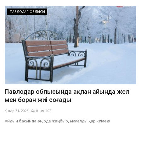
ПАВЛОДАР ОБЛЫСЫ
Павлодар облысында ақпан айында жел
мен боран жиі соғады
Қантар 31, 2023
0
102
Айдың басында өңірде жаңбыр, ылғалды қар күтіледі