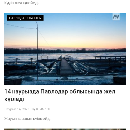
Күндіз жел күшейеді.
ПАВЛОДАР ОБЛЫСЫ
14 наурызда Павлодар облысында жел
күтіледі
Наурыз 14, 2023
0
108
Жауын-шашын күтілмейді.