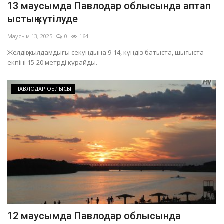
13 маусымда Павлодар облысында аптап
ОЙЫН-САУЫҚ
ыстық күтілуде
Маусым 13, 2025
0
164
АРНАЙЫ ЖОБА
Желдің жылдамдығы секундына 9-14, күндіз батыста, шығыста
екпіні 15-20 метрді құрайды.
OFFICIAL
ПАВЛОДАР ОБЛЫСЫ
Құрылтай
Тілді тандаңыз
Қазақша
Русский
12 маусымда Павлодар облысында