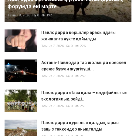
форумда екі мәрте...
Тамыз 8, 2026
0
192
Павлодарда көршілер арасындағы
жанжалға нүкте қойылды
Тамыз 7, 2026
0
226
Астана-Павлодар тас жолында өрескел
ереже бұзған жүргізуші...
Тамыз 7, 2026
0
257
Павлодарда «Таза қала – елдің байлығы»
экологиялық рейді...
Тамыз 7, 2026
0
250
Павлодарда құрылыс қалдықтарын
заңсыз төккендер анықталды
Тамыз 7, 2026
0
259