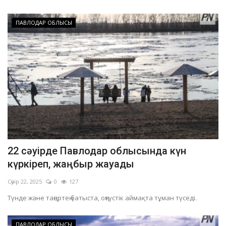
ПАВЛОДАР ОБЛЫСЫ
22 сәуірде Павлодар облысында күн
күркіреп, жаңбыр жауады
Сәуір 22, 2025
0
127
Түнде және таңертең батыста, оңтүстік аймақта тұман түседі.
ПАВЛОДАР ОБЛЫСЫ