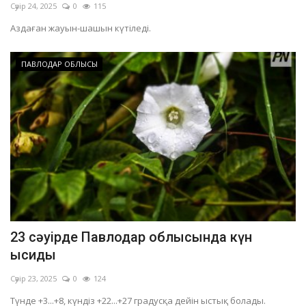
Сәуір 24, 2025
0
115
Аздаған жауын-шашын күтіледі.
ПАВЛОДАР ОБЛЫСЫ
23 сәуірде Павлодар облысында күн
ысиды
Сәуір 23, 2025
0
124
Түнде +3...+8, күндіз +22...+27 градусқа дейін ыстық болады.