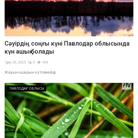
Сәуірдің соңғы күні Павлодар облысында
күн ашық болады
Сәуір 30, 2025
0
104
Жауын-шашын күтілмейді.
ПАВЛОДАР ОБЛЫСЫ