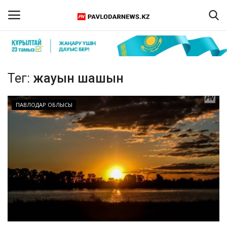
Кіру
Тіркелу
Тег:
жауын шашын
Басты бет
ПАВЛОДАР ОБЛЫСЫ
Бізбен байланыс
ПАВЛОДАР ОБЛЫСЫ
ҚАЗАҚСТАН
ӘЛЕМ
Спорт