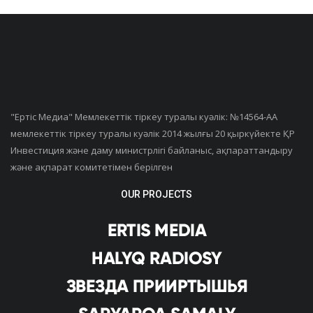
"Ертiс Медиа" Мемлекеттік тіркеу туралы куәлік: №14564-АА
мемлекеттік тіркеу туралы куәлік 2014 жылғы 20 қыркүйекте ҚР
Инвестиция және даму министрлігі байланыс, ақпараттандыру
және ақпарат комитетімен берілген
OUR PROJECTS