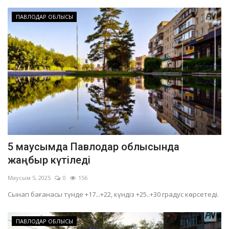
ПАВЛОДАР ОБЛЫСЫ
5 маусымда Павлодар облысында
жаңбыр күтіледі
Маусым 5, 2025
0
156
Сынап бағанасы түнде +17...+22, күндіз +25..+30 градус көрсетеді.
ПАВЛОДАР ОБЛЫСЫ