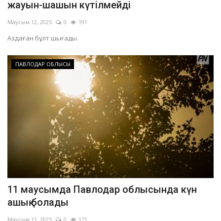
жауын-шашын күтілмейді
Маусым 12, 2025
0
191
Аздаған бұлт шығады.
ПАВЛОДАР ОБЛЫСЫ
11 маусымда Павлодар облысында күн
ашық болады
Маусым 11, 2025
0
171