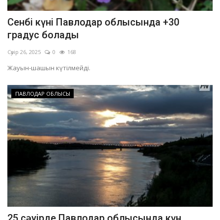
Сенбі күні Павлодар облысында +30
градус болады
Сәуір 26, 2025
0
168
Жауын-шашын күтілмейді.
ПАВЛОДАР ОБЛЫСЫ
25 сәуірде Павлодар облысында күн