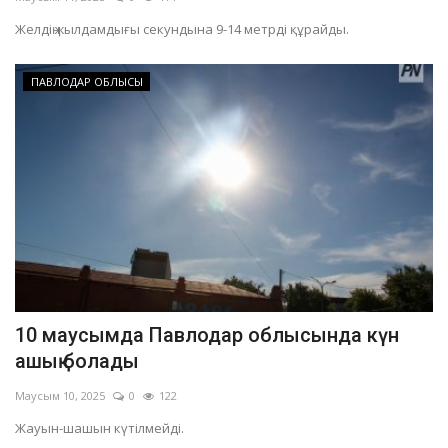
Желдің жылдамдығы секундына 9-14 метрді құрайды.
ПАВЛОДАР ОБЛЫСЫ
10 маусымда Павлодар облысында күн
ашық болады
Маусым 10, 2025
0
122
Жауын-шашын күтілмейді.