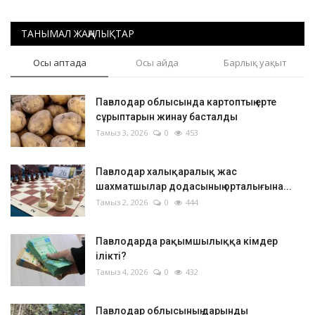
ТАНЫМАЛ ЖАҢАЛЫҚТАР
Осы аптада
Осы айда
Барлық уақыт
Павлодар облысында картоптың ерте
сұрыптарын жинау басталды
Тамыз 3, 2026
0
453
Павлодар халықаралық жас
шахматшылар додасының орталығына...
Тамыз 2, 2026
0
444
Павлодарда рақымшылыққа кімдер
ілікті?
Тамыз 4, 2026
0
432
Павлодар облысының дарынды