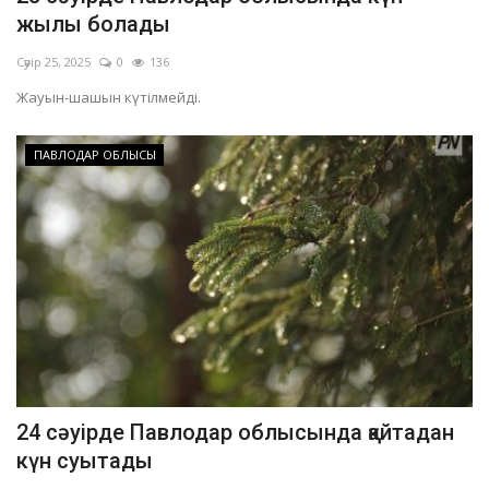
жылы болады
Сәуір 25, 2025
0
136
Жауын-шашын күтілмейді.
ПАВЛОДАР ОБЛЫСЫ
24 сәуірде Павлодар облысында қайтадан
күн суытады