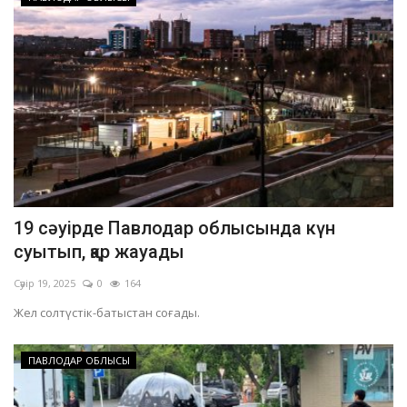
19 сәуірде Павлодар облысында күн
суытып, қар жауады
Сәуір 19, 2025
0
164
Жел солтүстік-батыстан соғады.
ПАВЛОДАР ОБЛЫСЫ