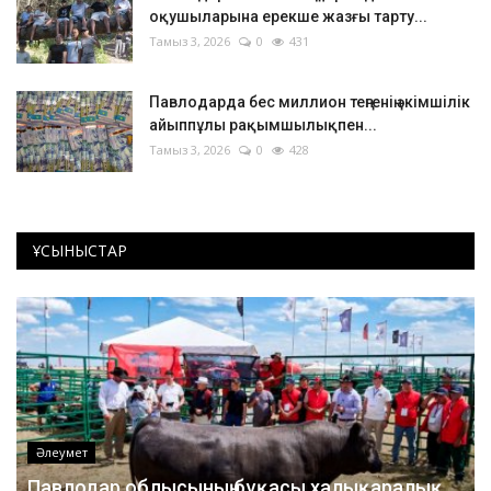
оқушыларына ерекше жазғы тарту...
Тамыз 3, 2026
0
431
Павлодарда бес миллион теңгенің әкімшілік
айыппұлы рақымшылықпен...
Тамыз 3, 2026
0
428
ҰСЫНЫСТАР
Әлеумет
Павлодар облысының бұқасы халықаралық