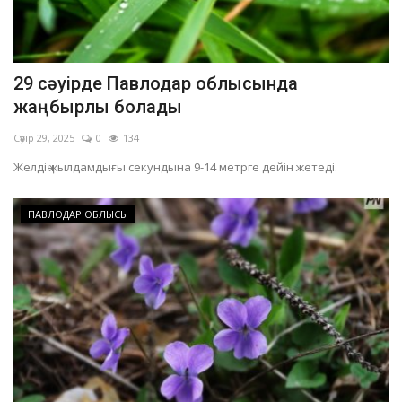
29 сәуірде Павлодар облысында
жаңбырлы болады
Сәуір 29, 2025
0
134
Желдің жылдамдығы секундына 9-14 метрге дейін жетеді.
ПАВЛОДАР ОБЛЫСЫ