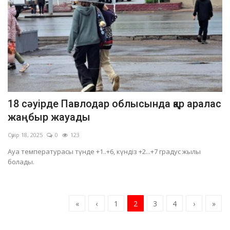
18 сәуірде Павлодар облысында қар аралас
жаңбыр жауады
Сәуір 18, 2025
0
123
Ауа температурасы түнде +1..+6, күндіз +2...+7 градус жылы
болады.
«
‹
1
2
3
4
›
»