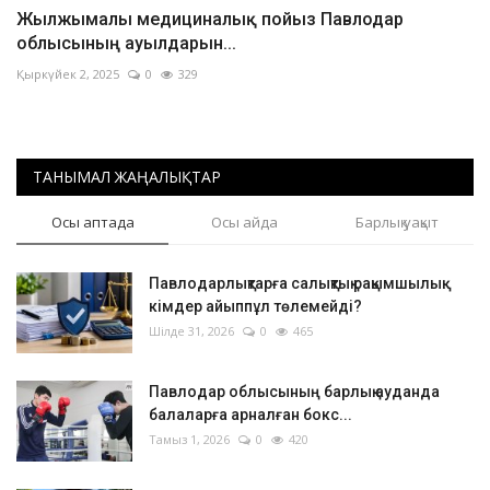
Жылжымалы медициналық пойыз Павлодар
облысының ауылдарын...
Қыркүйек 2, 2025
0
329
ТАНЫМАЛ ЖАҢАЛЫҚТАР
Осы аптада
Осы айда
Барлық уақыт
Павлодарлықтарға салықтық рақымшылық:
кімдер айыппұл төлемейді?
Шілде 31, 2026
0
465
Павлодар облысының барлық ауданда
балаларға арналған бокс...
Тамыз 1, 2026
0
420