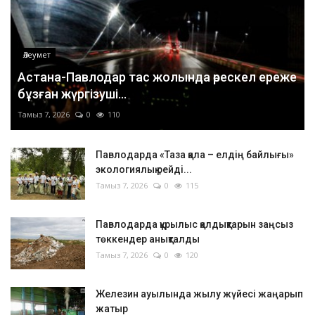
Әлеумет
Астана-Павлодар тас жолында өрескел ереже
бұзған жүргізуші...
Тамыз 7, 2026
0
110
Павлодарда «Таза қала – елдің байлығы»
экологиялық рейді...
Тамыз 7, 2026
0
115
Павлодарда құрылыс қалдықтарын заңсыз
төккендер анықталды
Тамыз 7, 2026
0
120
Железин ауылында жылу жүйесі жаңарып
жатыр