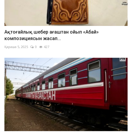
Ақтоғайлық шебер ағаштан ойып «Абай»
композициясын жасап...
Қараша 5, 2025
0
427