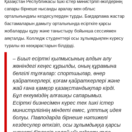
Қазақстан Республикасы Ішкі істер министрлігі өкілдерінің
сапары бірнеше нысанды аралау мен облыс
орталығындағы кездесулерден тұрды. Бағдарлама жастар
бастамаларын дамыту орталығында есірткіге қарсы
жобаларды құру және таныстыру бойынша сессиямен
аяқталды. Колледж студенттері осы зұлымдықпен күресу
туралы өз көзқарастарын білдірді.
– Биыл есірткі қылмысының алдын алу
жөніндегі кеңес құрылды, оның құрамына
белгілі тұлғалар: спортшылар, өнер
қайраткерлері, қоғам қайраткерлері және
жай ғана қамқор қазақстандықтар кірді.
Бұл екеуміздің алғашқы сапарымыз.
Есірткі бизнесімен күрес тек Ішкі істер
министрлігінің міндеті емес, ұлттық идея
болуы. Павлодарда бірнеше нәтижелі
кездесулер өткізіп, осы зұлымдыққа қарсы