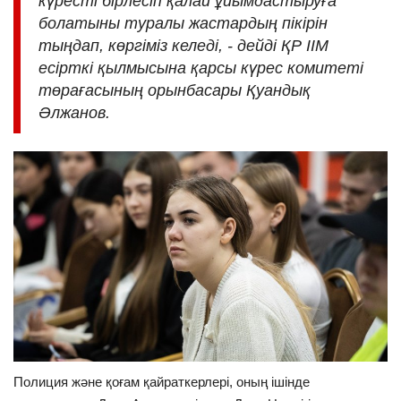
күресті бірлесіп қалай ұйымдастыруға
болатыны туралы жастардың пікірін
тыңдап, көргіміз келеді, - дейді ҚР ІІМ
есірткі қылмысына қарсы күрес комитеті
төрағасының орынбасары Қуандық
Әлжанов.
Полиция және қоғам қайраткерлері, оның ішінде