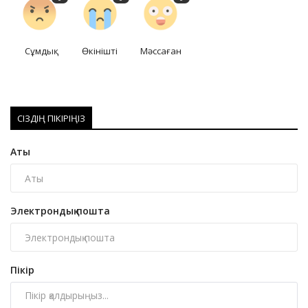
Сұмдық
Өкінішті
Мәссаған
СІЗДІҢ ПІКІРІҢІЗ
Аты
Электрондық пошта
Пікір