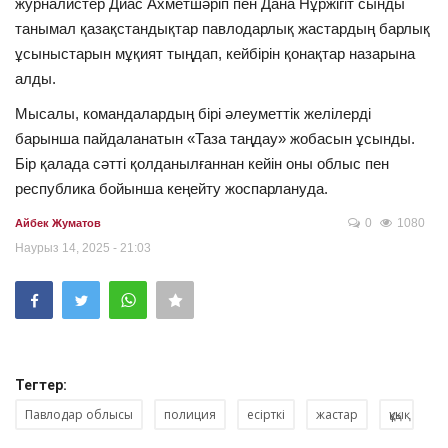
журналистер Диас Ахметшәріп пен Дана Нұржігіт сынды
танымал қазақстандықтар павлодарлық жастардың барлық
ұсыныстарын мұқият тыңдап, кейбірін қонақтар назарына
алды.
Мысалы, командалардың бірі әлеуметтік желілерді
барынша пайдаланатын «Таза таңдау» жобасын ұсынды.
Бір қалада сәтті қолданылғаннан кейін оны облыс пен
республика бойынша кеңейту жоспарлануда.
0
1080
Айбек Жуматов
Наурыз 14, 2025 - 21:03
Тегтер:
Павлодар облысы
полиция
есірткі
жастар
құқық