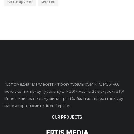
Қазгидромет
мектеп
"Ертiс Медиа" Мемлекеттік тіркеу туралы куәлік: №14564-АА
мемлекеттік тіркеу туралы куәлік 2014 жылғы 20 қыркүйекте ҚР
Инвестиция және даму министрлігі байланыс, ақпараттандыру
және ақпарат комитетімен берілген
OUR PROJECTS