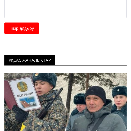
Пікір қалдыру
ҰҚСАС ЖАҢАЛЫҚТАР