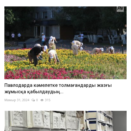
Павлодарда кәмелетке толмағандарды жазғы
жұмысқа қабылдаудың...
Мамыр 31, 2024
0
315