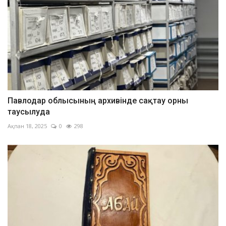
Павлодар облысының архивінде сақтау орны
таусылуда
Ақпан 18, 2025
0
298