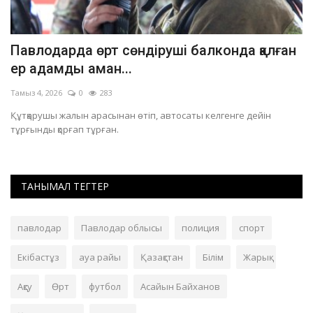
Павлодарда өрт сөндіруші балконда қалған
Ә
ер адамды аман...
А
Тамыз 4, 2026
0
283
Ші
Құтқарушы жалын арасынан өтіп, автосаты келгенге дейін
Ар
тұрғынды қорғап тұрған.
че
ТАНЫМАЛ ТЕГТЕР
павлодар
Павлодар облысы
полиция
спорт
Екібастұз
ауа райы
Қазақстан
Білім
Жарық
Ақсу
Өрт
футбол
Асайын Байханов