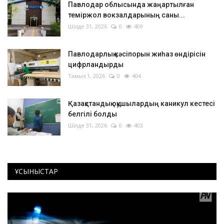
Павлодар облысында жаңартылған
теміржол вокзалдарының саны...
Шілде 31, 2026
0
409
Павлодарлық кәсіпорын жиһаз өндірісін
цифрландырды
Тамыз 1, 2026
0
404
Қазақстандық оқушылардың каникул кестесі
белгілі болды
Шілде 31, 2026
0
403
ҰСЫНЫСТАР