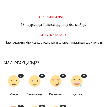
АЛДЫҢҒЫ МАҚАЛА
18 наурызда Павлодарда су болмайды
КЕЛЕСІ МАҚАЛА
Павлодарда бір көшеде көлік қозғалысы уақытша шектеледі
СІЗДІҢ РЕАКЦИЯҢЫЗ?
0
0
0
0
Жақсы
Ұнамайды
Керемет
Қызық
0
0
0