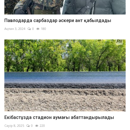
Павлодарда сарбаздар әскери ант қабылдады
Ақпан 3, 2024
0
180
Екібастұзда стадион аумағы абаттандырылады
Сәуір 8, 2025
0
220