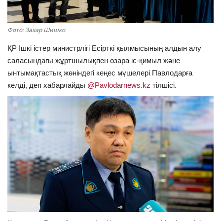
ОЙЫН-САУЫҚ
Фото: Захар Шишко
АРНАЙЫ ЖОБА
ҚР Ішкі істер министрлігі Есірткі қылмысының алдын алу
саласындағы жұртшылықпен өзара іс-қимыл және
OFFICIAL
ынтымақтастық жөніндегі кеңес мүшелері Павлодарға
келді, деп хабарлайды
@Pavlodarnews.kz
тілшісі.
Құрылтай
Тілді тандаңыз
Қазақша
Русский