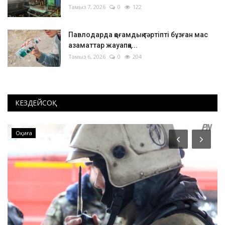
Тамыз 7, 2026
0
122
Павлодарда қоғамдық тәртіпті бұзған мас
азаматтар жауапқа...
Тамыз 6, 2026
0
204
КЕЗДЕЙСОҚ
Оқиға