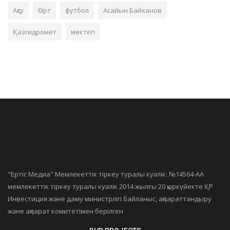
Ақсу
Өрт
футбол
Асайын Байханов
Қазгидромет
мектеп
"Ертiс Медиа" Мемлекеттік тіркеу туралы куәлік: №14564-АА
мемлекеттік тіркеу туралы куәлік 2014 жылғы 20 қыркүйекте ҚР
Инвестиция және даму министрлігі байланыс, ақпараттандыру
және ақпарат комитетімен берілген