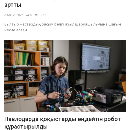
артты
Ақпан 2, 2024
0
1086
Былтыр жастардың басым бөлігі ауыл шаруашылығына шағын
несие алған.
Павлодарда қоқыстарды өңдейтін робот
құрастырылды