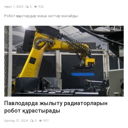
Ақпан 1, 2024
0
952
Робот қоқыстардар жаңа заттар жасайды.
Павлодарда жылыту радиаторларын
робот құрастырады
Қантар 31, 2024
0
937