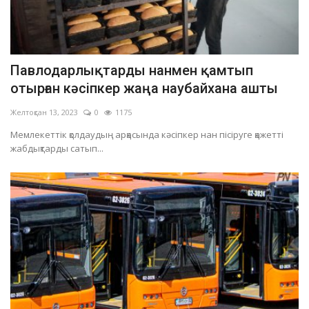
Павлодарлықтарды нанмен қамтып
отырған кәсіпкер жаңа наубайхана ашты
Желтоқсан 13, 2023
0
1175
Мемлекеттік қолдаудың арқасында кәсіпкер нан пісіруге қажетті
жабдықтарды сатып...