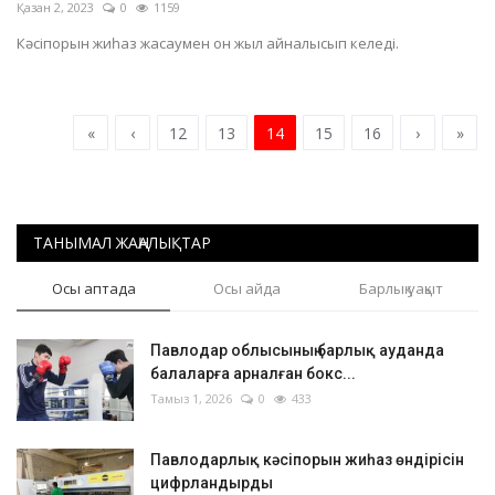
Қазан 2, 2023
0
1159
Кәсіпорын жиһаз жасаумен он жыл айналысып келеді.
«
‹
12
13
14
15
16
›
»
ТАНЫМАЛ ЖАҢАЛЫҚТАР
Осы аптада
Осы айда
Барлық уақыт
Павлодар облысының барлық ауданда
балаларға арналған бокс...
Тамыз 1, 2026
0
433
Павлодарлық кәсіпорын жиһаз өндірісін
цифрландырды