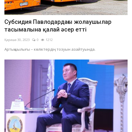
Субсидия Павлодардағы жолаушылар
тасымалына қалай әсер етті
Қараша 30, 2023
0
1212
Артықшылығы – көліктердің тозуын азайтуында.