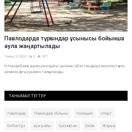
Павлодарда тұрғындар ұсынысы бойынша
П
аула жаңартылады
т
Тамыз 5, 2026
0
307
Ші
Н.Назарбаев даңғылындағы ауланы абаттандыру мәселесі қала
Де
әкімінің қатысуымен талқыланды.
ТАНЫМАЛ ТЕГТЕР
павлодар
Павлодар облысы
полиция
спорт
Екібастұз
ауа райы
Қазақстан
Білім
Жарық