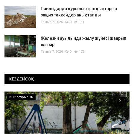
Павлодарда құрылыс қалдықтарын
заңсыз төккендер анықталды
Тамыз 7, 2026
0
181
Железин ауылында жылу жүйесі жаңарып
жатыр
Тамыз 7, 2026
0
173
КЕЗДЕЙСОҚ
Инфрақұрылым