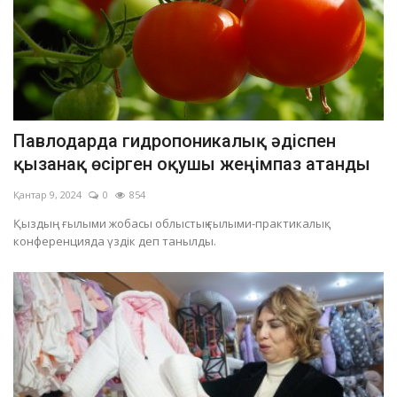
Павлодарда гидропоникалық әдіспен
қызанақ өсірген оқушы жеңімпаз атанды
Қантар 9, 2024
0
854
Қыздың ғылыми жобасы облыстық ғылыми-практикалық
конференцияда үздік деп танылды.