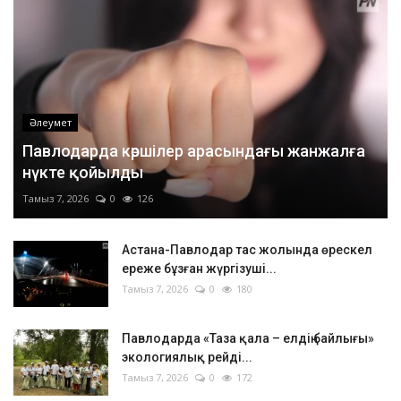
Әлеумет
Павлодарда көршілер арасындағы жанжалға
нүкте қойылды
Тамыз 7, 2026
0
126
Астана-Павлодар тас жолында өрескел
ереже бұзған жүргізуші...
Тамыз 7, 2026
0
180
Павлодарда «Таза қала – елдің байлығы»
экологиялық рейді...
Тамыз 7, 2026
0
172