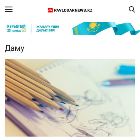
Кіру
Тіркелу
Даму
Басты бет
Бізбен байланыс
ПАВЛОДАР ОБЛЫСЫ
ҚАЗАҚСТАН
ӘЛЕМ
Спорт