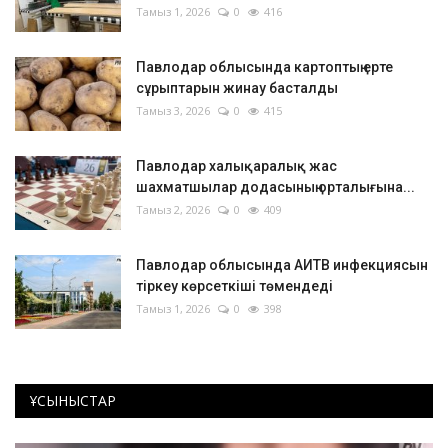
Тамыз 1, 2026
0
416
Павлодар облысында картоптың ерте
сұрыптарын жинау басталды
Тамыз 3, 2026
0
415
Павлодар халықаралық жас
шахматшылар додасының орталығына...
Тамыз 2, 2026
0
409
Павлодар облысында АИТВ инфекциясын
тіркеу көрсеткіші төмендеді
Тамыз 1, 2026
0
398
ҰСЫНЫСТАР