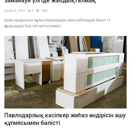
заманауи үлгіде жабдықталмақ
Қазан 9, 2023
0
1300
Білім ордасына оқу материалдары мен жиһаздар биыл 11
қарашадан бастап жеткізілмек.
Павлодарлық кәсіпкер жиһаз өндірісін ашу
құпиясымен бөлісті