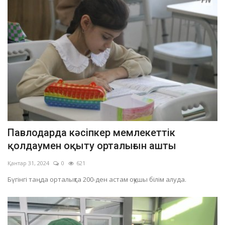
Павлодарда кәсіпкер мемлекеттік
қолдаумен оқыту орталығын ашты
Қантар 31, 2024
0
621
Бүгінгі таңда орталықта 200-ден астам оқушы білім алуда.