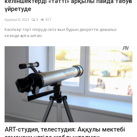
келіншектерді «тәтті» арқылы пайда табуға
үйретуде
Қараша 8, 2023
0
927
Кәсіпкер торт пісіруді сегіз жыл бұрын декреттік демалыс
кезінде қолға алған.
ART-студия, телестудия: Аққулы мектебі