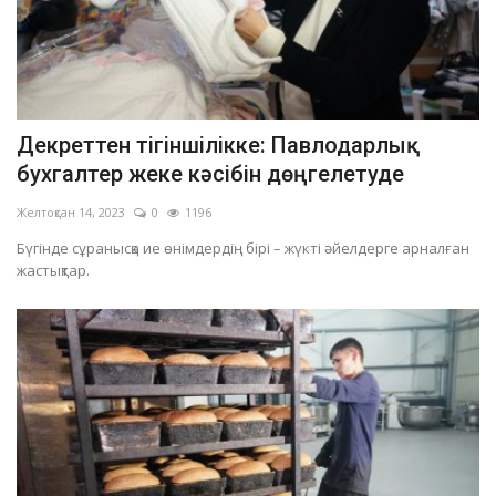
Декреттен тігіншілікке: Павлодарлық
бухгалтер жеке кәсібін дөңгелетуде
Желтоқсан 14, 2023
0
1196
Бүгінде сұранысқа ие өнімдердің бірі – жүкті әйелдерге арналған
жастықтар.