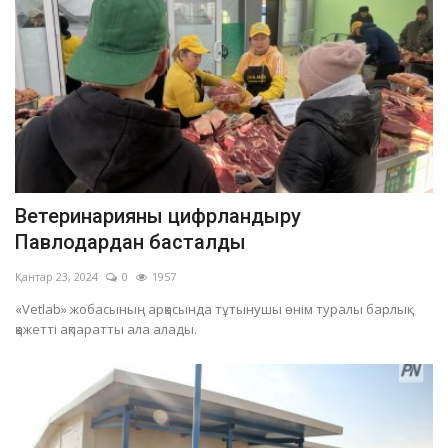
Ветеринарияны цифрландыру
Павлодардан басталды
Қантар 23, 2024
0
1957
«Vetlab» жобасының арқасында тұтынушы өнім туралы барлық
қажетті ақпаратты ала алады.