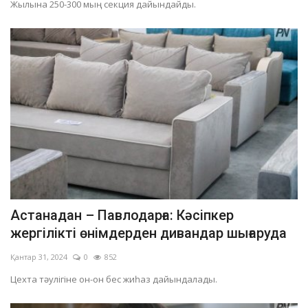
Жылына 250-300 мың секция дайындайды.
Астанадан – Павлодарға: Кәсіпкер
жергілікті өнімдерден дивандар шығаруда
Қантар 31, 2024
0
852
Цехта тәулігіне он-он бес жиһаз дайындалады.