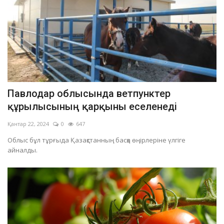
Павлодар облысында ветпунктер
құрылысының қарқыны еселенеді
Қантар 22, 2024
0
647
Облыс бұл тұрғыда Қазақстанның басқа өңірлеріне үлгіге
айналды.