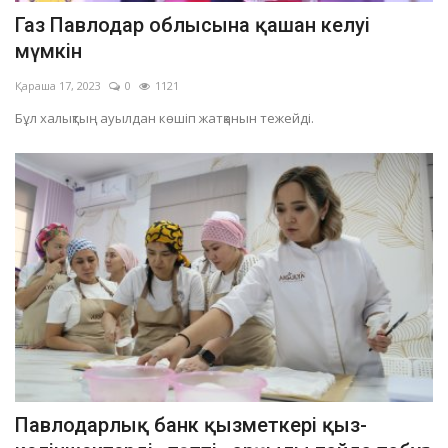
Газ Павлодар облысына қашан келуі
мүмкін
Қараша 17, 2023
0
1121
Бұл халықтың ауылдан көшіп жатқанын тежейді.
Павлодарлық банк қызметкері қыз-