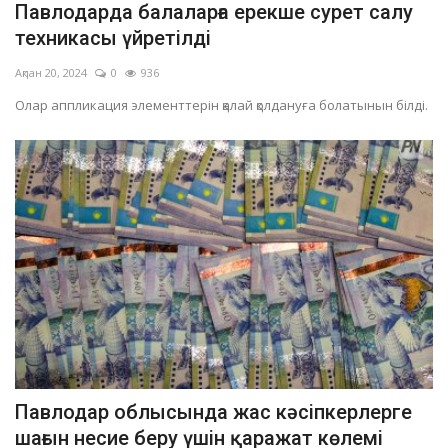
Павлодарда балаларға ерекше сурет салу
ОЙЫН-САУЫҚ
техникасы үйретілді
Ақпан 20, 2024
0
936
АРНАЙЫ ЖОБА
Олар аппликация элементтерін қалай қолдануға болатынын білді.
OFFICIAL
Құрылтай
Тілді тандаңыз
Қазақша
Русский
Павлодар облысында жас кәсіпкерлерге
шағын несие беру үшін қаражат көлемі