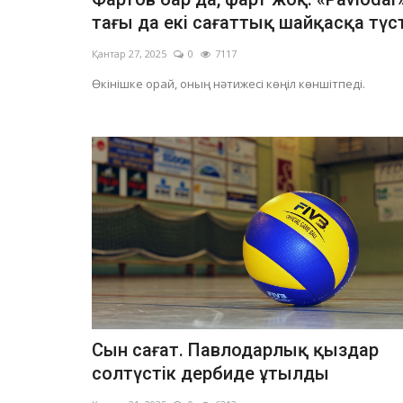
тағы да екі сағаттық шайқасқа түст
Қантар 27, 2025
0
7117
Өкінішке орай, оның нәтижесі көңіл көншітпеді.
Сын сағат. Павлодарлық қыздар
солтүстік дербиде ұтылды