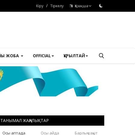
/
Кіру
Тіркелу
Қазақша
ЙЫ ЖОБА
OFFICIAL
ҚҰРЫЛТАЙ
ТАНЫМАЛ ЖАҢАЛЫҚТАР
Осы аптада
Осы айда
Барлық уақыт