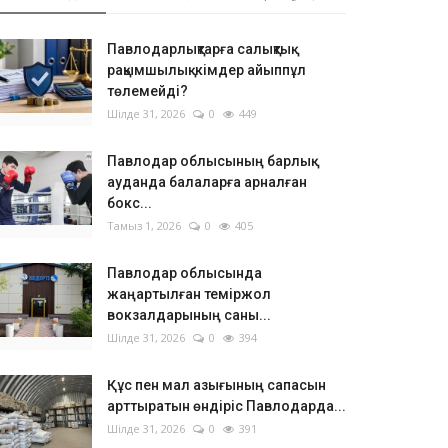
Павлодарлықтарға салықтық
рақымшылық: кімдер айыппұл
төлемейді?
Шілде 31, 2026
0
449
Павлодар облысының барлық
ауданда балаларға арналған
бокс...
Тамыз 1, 2026
0
405
Павлодар облысында
жаңартылған теміржол
вокзалдарының саны...
Шілде 31, 2026
0
394
Құс пен мал азығының сапасын
арттыратын өндіріс Павлодарда...
Шілде 31, 2026
0
391