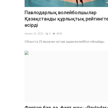
Павлодарлық волейболшылар
Қазақстанды құрлықтық рейтингт
өсірді
Ақпан 10, 2025
0
4045
Облыста 25 мыңнан астам адам волейбол ойнайды.
Фартов бар да, фарт жоқ: «Pavlodar