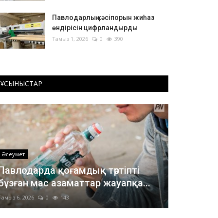
Павлодарлық кәсіпорын жиһаз
өндірісін цифрландырды
Тамыз 1, 2026
0
390
ҰСЫНЫСТАР
Әлеумет
Павлодарда қоғамдық тәртіпті
бұзған мас азаматтар жауапқа...
Тамыз 6, 2026
0
143