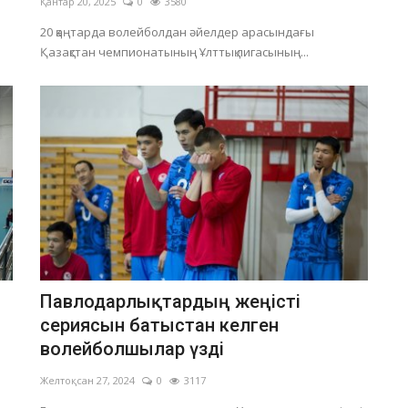
Қантар 20, 2025
0
3580
20 қаңтарда волейболдан әйелдер арасындағы
Қазақстан чемпионатының Ұлттық лигасының...
Павлодарлықтардың жеңісті
сериясын батыстан келген
волейболшылар үзді
Желтоқсан 27, 2024
0
3117