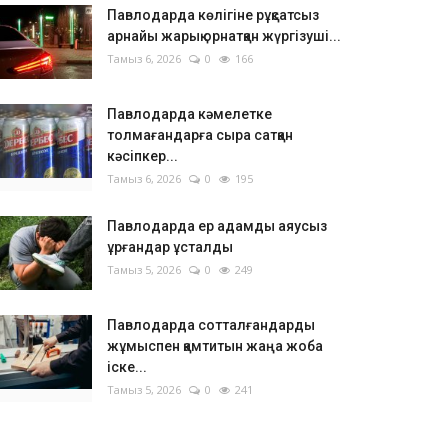
Павлодарда көлігіне рұқсатсыз
арнайы жарық орнатқан жүргізуші...
Тамыз 6, 2026
0
166
Павлодарда кәмелетке
толмағандарға сыра сатқан
кәсіпкер...
Тамыз 6, 2026
0
195
Павлодарда ер адамды аяусыз
ұрғандар ұсталды
Тамыз 5, 2026
0
249
Павлодарда сотталғандарды
жұмыспен қамтитын жаңа жоба
іске...
Тамыз 5, 2026
0
241