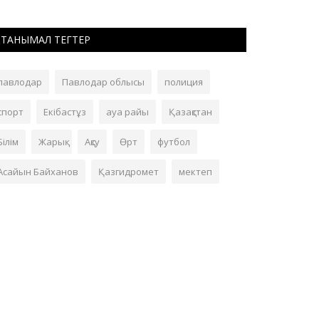
ТАНЫМАЛ ТЕГТЕР
павлодар
Павлодар облысы
полиция
спорт
Екібастұз
ауа райы
Қазақстан
Білім
Жарық
Ақсу
Өрт
футбол
Асайын Байханов
Қазгидромет
мектеп