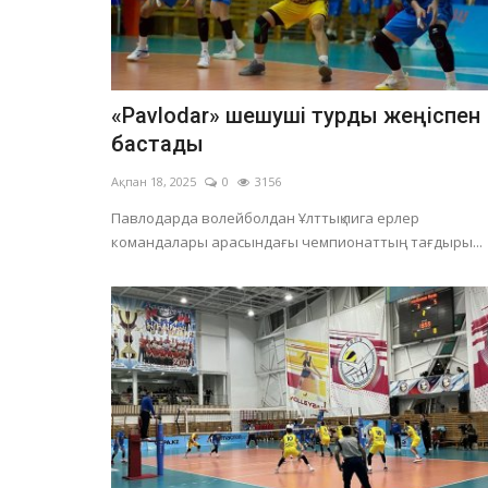
Волейбол
«Pavlodar» шешуші турды жеңіспен
бастады
Ақпан 18, 2025
0
3156
Павлодарда волейболдан Ұлттық лига ерлер
командалары арасындағы чемпионаттың тағдыры...
Павлодарлық волейболшыл
жылды сәтті аяқтады
Желтоқсан 19, 2025
0
29868
Жоғарғы лига «Б» тобындағы командалар 
екінші тур «Баянтау» спорт сарайында...