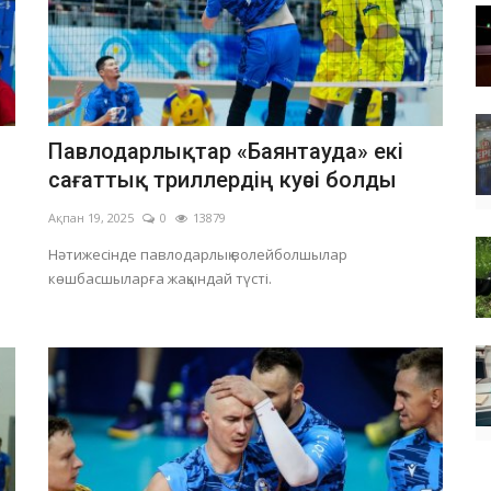
Павлодарлықтар «Баянтауда» екі
сағаттық триллердің куәсі болды
Ақпан 19, 2025
0
13879
Нәтижесінде павлодарлық волейболшылар
көшбасшыларға жақындай түсті.