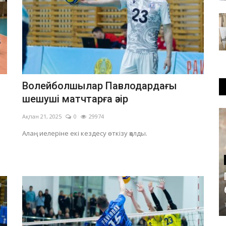
Волейболшылар Павлодардағы
шешуші матчтарға әзір
Ақпан 21, 2025
0
29974
Алаң иелеріне екі кездесу өткізу қалды.