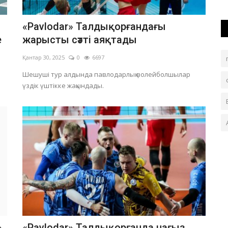
«Pavlodar» Талдықорғандағы
е
жарысты сәтті аяқтады
Қантар 30, 2025
0
6697
Шешуші тур алдында павлодарлық волейболшылар
үздік үштікке жақындады.
»
«Pavlodar» Талдықорғанда нағыз