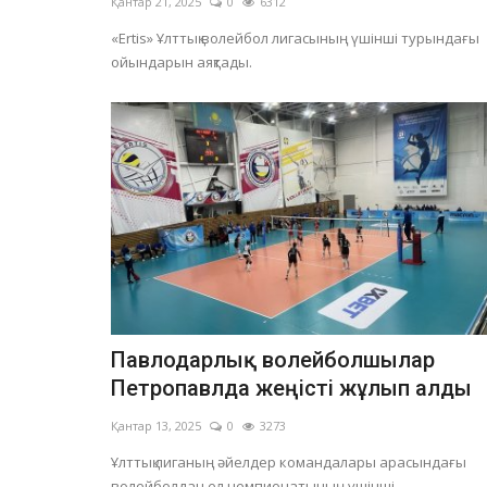
Қантар 21, 2025
0
6312
«Ertis» Ұлттық волейбол лигасының үшінші турындағы
ойындарын аяқтады.
Павлодарлық волейболшылар
Петропавлда жеңісті жұлып алды
Қантар 13, 2025
0
3273
Ұлттық лиганың әйелдер командалары арасындағы
волейболдан ел чемпионатының үшінші...