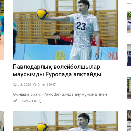
Павлодарлық волейболшылар
маусымды Еуропада аяқтайды
Сәуір 2, 2025
0
85047
Өкінішке орай, «Pavlodar» жүлде алу мүмкіндігінен
айырылып қалды.