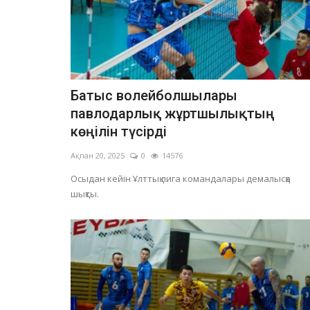
Батыс волейболшылары
павлодарлық жұртшылықтың
көңілін түсірді
Ақпан 20, 2025
0
14576
Осыдан кейін Ұлттық лига командалары демалысқа
шықты.