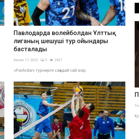
Әлеумет
Павлодарда волейболдан Ұлттық
лиганың шешуші тур ойындары
басталады
Ақпан 17, 2025
0
2637
«Pavlodar» турнирге сақадай сай әзір.
ар
Павлодарда құқықтық тәртіпті
П
нығайтуда қоғамдық
Та
көмекшілердің...
Қо
Тамыз 5, 2026
0
236
арасындағы
Өңірде қоғамдық тәртіпті сақтауға 700-ден астам ерікті
атсалысуда.