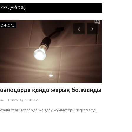
КЕЗДЕЙСОҚ
OFFICIAL
Медицина
авлодарда қайда жарық болмайды
Павлодарлы
Otinish» а
мыз 3, 2026
0
275
Шілде 31, 2026
салқы станцияларда жөндеу жұмыстары жүргізіледі.
Былтырғымен са
артқан.