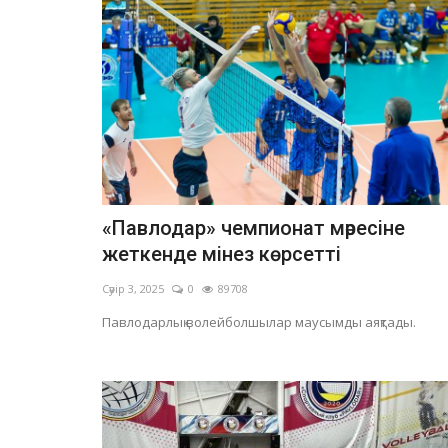
«Павлодар» чемпионат мәресіне
жеткенде мінез көрсетті
Сәуір 3, 2025
0
89708
Павлодарлық волейболшылар маусымды аяқтады.