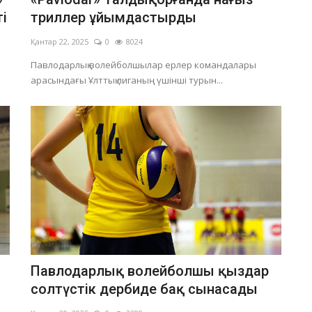
і
триллер ұйымдастырды
Қантар 22, 2025
0
8024
Павлодарлық волейболшылар ерлер командалары
арасындағы Ұлттық лиганың үшінші турын...
Павлодарлық волейболшы қыздар
солтүстік дербиде бақ сынасады