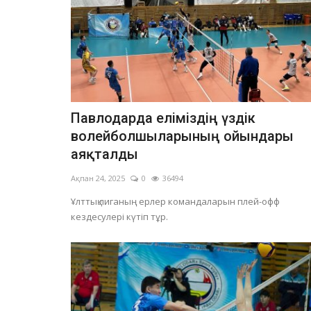
Павлодарда еліміздің үздік
волейболшыларының ойындары
аяқталды
Ақпан 24, 2025
0
36494
Ұлттық лиганың ерлер командаларын плей-офф
кездесулері күтіп тұр.