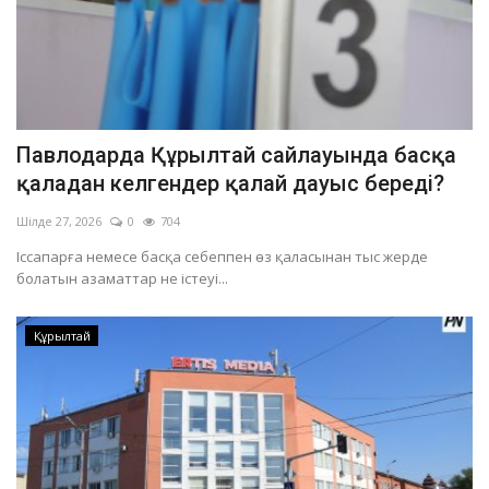
Павлодарда Құрылтай сайлауында басқа
қаладан келгендер қалай дауыс береді?
Шілде 27, 2026
0
704
Іссапарға немесе басқа себеппен өз қаласынан тыс жерде
болатын азаматтар не істеуі...
Құрылтай