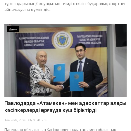
тұрғындарының бос уақытын тиімді өткізіп, бұқаралық спортпен
айналысуына мүмкіндік...
Даму
Павлодарда «Атамекен» мен адвокаттар алқасы
кәсіпкерлерді қорғауда күш біріктірді
Тамыз 8, 2026
0
256
Павлодар облысының Кәсіпкерлер палатасы мен облыстық