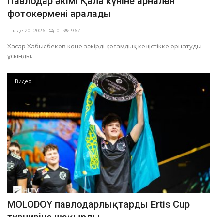
Павлодар әкімі Қала күніне арналған
фотокөрмені аралады
Шілде 20, 2026
0
967
Хасар Хабылбеков көне зәкірді қоғамдық кеңістікке орнатуды
ұсынды.
Видео
MOLODOY павлодарлықтарды Ertis Cup