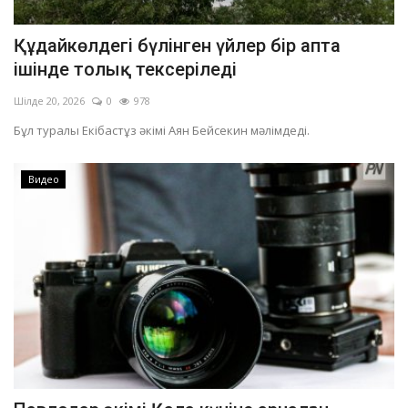
Құдайкөлдегі бүлінген үйлер бір апта
ішінде толық тексеріледі
Шілде 20, 2026
0
978
Бұл туралы Екібастұз әкімі Аян Бейсекин мәлімдеді.
Видео