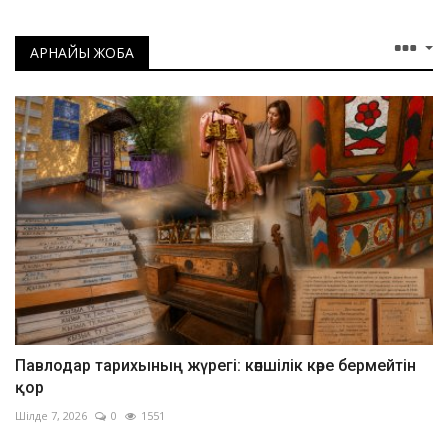
АРНАЙЫ ЖОБА
Павлодар тарихының жүрегі: көпшілік көре бермейтін
қор
Шілде 7, 2026
0
1551