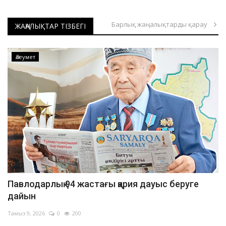
Павлодар облысындағы дала өрті оқшауланды
Барлық жаңалықтарды қарау
Павлодарда ер адамды аяусыз ұрғандар ұсталды
ЖАҢАЛЫҚТАР ТІЗБЕГІ
Павлодарда жеңіл автокөлік өртке оранды
Павлодар облысында отбасылық-тұрмыстық жанжалдан төрт адам қаза тапты
Әлеумет
Екібастұзда жарақат алған әйел тікұшақпен облыс орталығына жеткізілді
Екібастұздағы жол апатынан зардап шеккен баланың жағдайы орташа ауырлықта
Павлодарлық құтқарушылар үш жасар балаға жедел көмек көрсетті
Павлодар облысында демалыс күндері 103 қызметі күшейтілген режимде жұмыс істеді
Баянауыл ұлттық паркіндегі өрті ауыздықталды
Павлодарда адам өліміне әкелген жол апаты бойынша қылмыстық іс қозғалды
Павлодарда тағы бір бала биіктен құлап көз жұмды
Павлодар ЖЭО-2-де іске қосу кезінде оқыс оқиға орын алды
Павлодарлық 94 жастағы қария дауыс беруге
Павлодарда тұрғын үйдегі өрттен пәтер иесі зардап шекті
дайын
Павлодарда автобус пен арнаулы техника соқтығысты
Тамыз 9, 2026
0
200
Кезек көп, маман аз: Павлодарда травматологтың қабылдауы кешке дейін созылды