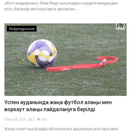
абаттандырылып, білім беру нысандары күрделі жөндеуден
өтіп, балалар мен жастарға арналған...
Инфрақұрылым
Успен ауданында жаңа футбол алаңы мен
воркаут алаңы пайдалануға берілді
Тамыз 8, 2026
0
241
Жаңа спорт нысандары Вознесенка ауылының жастары мен