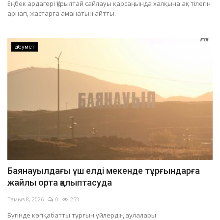
Еңбек ардагері Құрылтай сайлауы қарсаңында халқына ақ тілегін
Баянауыл ауданында өндірістік оқиға болып, тау-кен шебері қаза тапты
арнап, жастарға аманатын айтты.
Павлодарда жүргізуші көлігінің мемлекеттік нөмірін картоннан жасап алған
Павлодарда бір көшеде көлік қозғалысы уақытша шектеледі
Әлеумет
Павлодар облысында суға батып кеткен ер адамның денесі табылды
Баянауылдағы үш елді мекенде тұрғындарға
жайлы орта қалыптасуда
Тамыз 8, 2026
0
253
Бүгінде көпқабатты тұрғын үйлердің аулалары