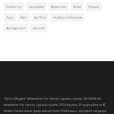
Екібастұз
ауа райы
Қазақстан
Білім
Жарық
Ақсу
Өрт
футбол
Асайын Байханов
Қазгидромет
мектеп
"Ертiс Медиа" Мемлекеттік тіркеу туралы куәлік: №14564-АА
мемлекеттік тіркеу туралы куәлік 2014 жылғы 20 қыркүйекте ҚР
Инвестиция және даму министрлігі байланыс, ақпараттандыру