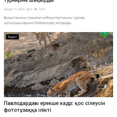
турниріне шақырды
Шілде 17, 2026
0
1124
Қазақстанның танымал киберспортшысы турнир
қатысушыларына бейнеүндеу жолдады.
Видео
Павлодардағы ерекше кадр: қос сілеусін
фототұзаққа ілікті