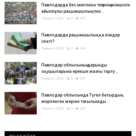
Павлодарда бес миллион теңгенің әкімшілік
айыппұлы рақымшылықпен...
Тамыз 3, 2026
0
475
Павлодарда рақымшылыққа кімдер
ілікті?
Тамыз 4, 2026
0
456
Павлодар облысының дарынды
оқушыларына ерекше жазғы тарту...
Тамыз 3, 2026
0
451
Павлодар облысында Түгел батырдың
жерленген жеріне тағылымды...
Тамыз 3, 2026
0
421