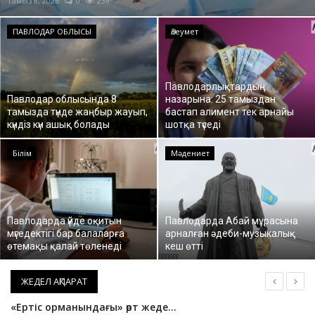
Тамыз 7, 2026
0
284
ОЙЫН-САУЫҚ
ПАВЛОДАР ОБЛЫСЫ
Әлеумет
АРНАЙЫ ЖОБА
Павлодарлықтардың
OFFICIAL
Павлодар облысында 8
назарына: 25 тамыздан
тамызда түнде жаңбыр жауып,
бастап алимент тек арнайы
күндіз күн ашық болады
шотқа түседі
Құрылтай
Білім
Мәдениет
Тілді тандаңыз
Қазақша
Русский
Павлодарда үйде оқитын
Павлодарда Абай мұрасына
мүгедектігі бар балаларға
арналған әдеби-музыкалық
өтемақы қалай төленеді
кеш өтті
ЖЕДЕЛ АҚПАРАТ
«Ертіс орманындағы» өрт жедел сөндірілді