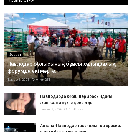
ҰСЫНЫСТАР
Әлеумет
Павлодар облысының бұқасы халықаралық
форумда екі мәрте...
Тамыз 8, 2026
0
251
Павлодарда көршілер арасындағы
жанжалға нүкте қойылды
Тамыз 7, 2026
0
275
Астана-Павлодар тас жолында өрескел
ереже бұзған жүргізуші...