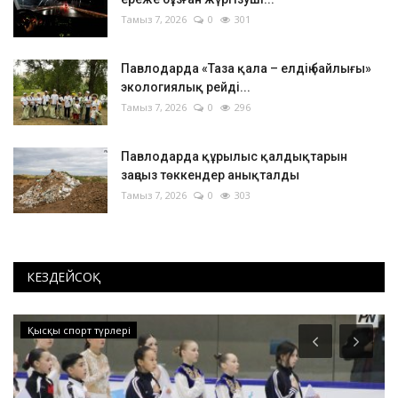
Тамыз 7, 2026
0
301
Павлодарда «Таза қала – елдің байлығы»
экологиялық рейді...
Тамыз 7, 2026
0
296
Павлодарда құрылыс қалдықтарын
заңсыз төккендер анықталды
Тамыз 7, 2026
0
303
КЕЗДЕЙСОҚ
Хоккей