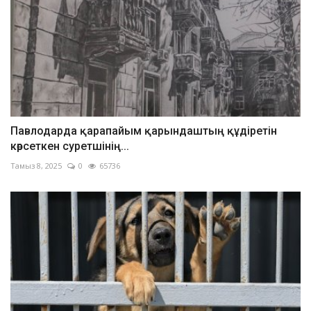
Павлодарда қарапайым қарындаштың құдіретін
көрсеткен суретшінің...
Тамыз 8, 2025
0
65736