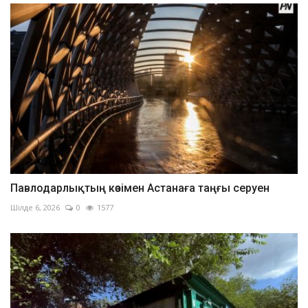
Павлодарлықтың көзімен Астанаға таңғы серуен
Шілде 6, 2026
0
1577