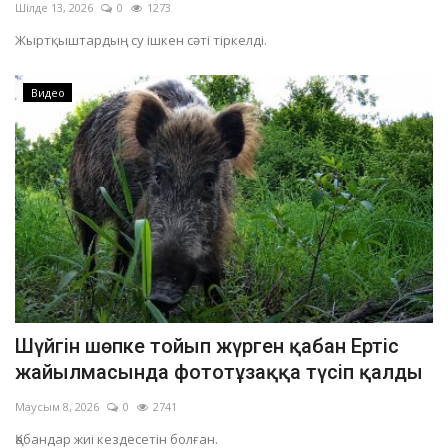
Шілде 13, 2026
0
1273
Жыртқыштардың су ішкен сәті тіркелді.
Видео
Шүйгін шөпке тойып жүрген қабан Ертіс
жайылмасында фототұзаққа түсіп қалды
Маусым 8, 2026
0
2741
Қабандар жиі кездесетін болған.