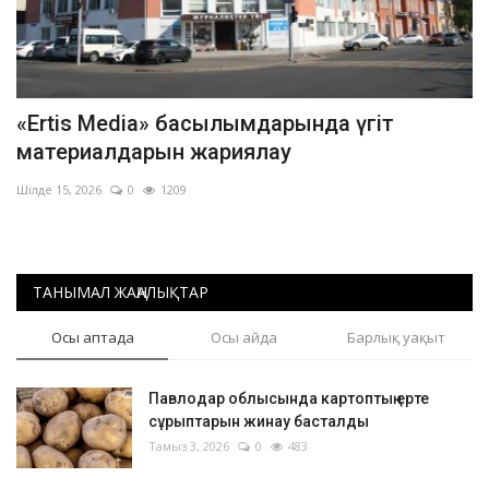
«Ertis Media» басылымдарында үгіт
материалдарын жариялау
Шілде 15, 2026
0
1209
ТАНЫМАЛ ЖАҢАЛЫҚТАР
Осы аптада
Осы айда
Барлық уақыт
Павлодар облысында картоптың ерте
сұрыптарын жинау басталды
Тамыз 3, 2026
0
483