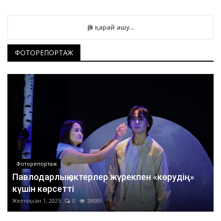
Әрі қарай ашу...
ФОТОРЕПОРТАЖ
Фоторепортаж
Павлодарлық актерлер жүрекпен «көрудің»
күшін көрсетті
Желтоқсан 1, 2025
0
28089