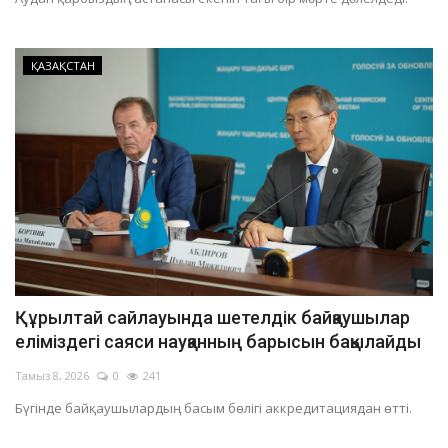
ҚАЗАҚСТАН
Құрылтай сайлауында шетелдік байқаушылар
еліміздегі саяси науқанның барысын бақылайды
Тамыз 8, 2026
0
241
Бүгінде байқаушылардың басым бөлігі аккредитациядан өтті.