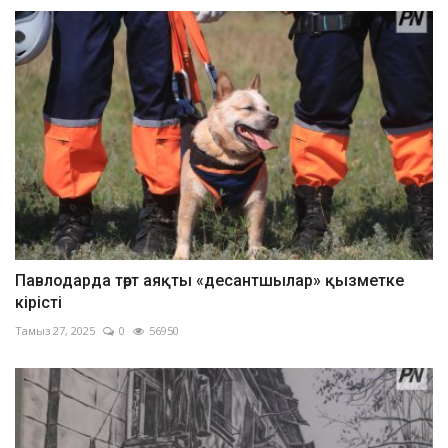
Павлодарда төрт аяқты «десантшылар» қызметке
кірісті
Тамыз 27, 2025
0
56950