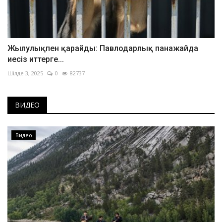
Жылулықпен қарайды: Павлодарлық панажайда
иесіз иттерге...
Шілде 3, 2025
0
82737
ВИДЕО
Видео