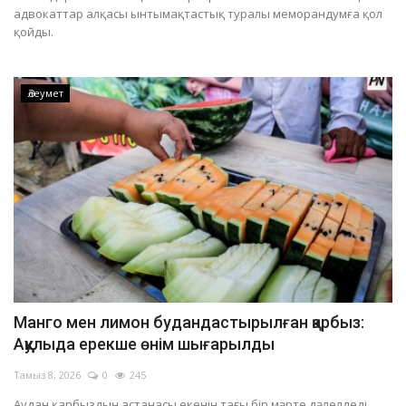
адвокаттар алқасы ынтымақтастық туралы меморандумға қол
қойды.
Әлеумет
Манго мен лимон будандастырылған қарбыз:
Аққулыда ерекше өнім шығарылды
Тамыз 8, 2026
0
245
Аудан қарбыздың астанасы екенін тағы бір мәрте дәлелдеді.