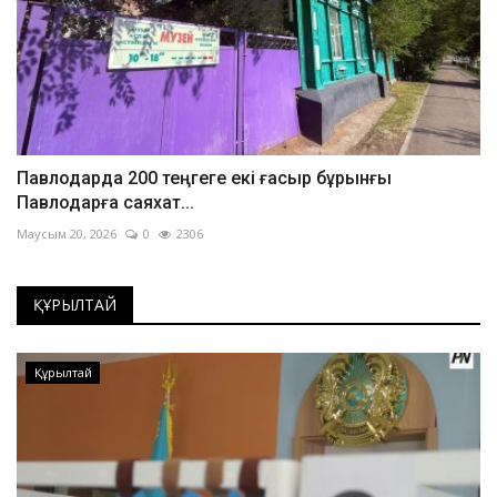
Павлодарда 200 теңгеге екі ғасыр бұрынғы
Павлодарға саяхат...
Маусым 20, 2026
0
2306
ҚҰРЫЛТАЙ
Құрылтай