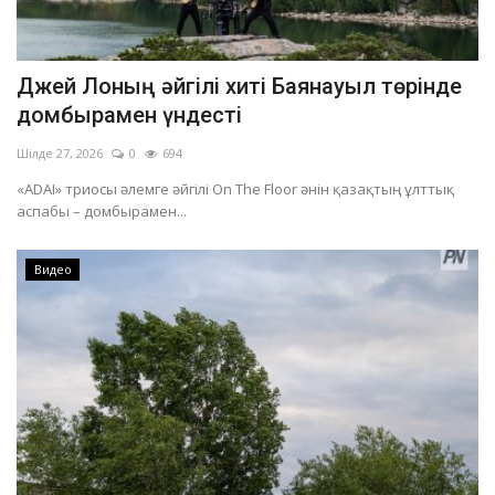
Джей Лоның әйгілі хиті Баянауыл төрінде
домбырамен үндесті
Шілде 27, 2026
0
694
«ADAI» триосы әлемге әйгілі On The Floor әнін қазақтың ұлттық
аспабы – домбырамен...
Видео