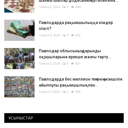
шахматшылар додасының орталығына...
Тамыз 2, 2026
0
444
Павлодарда рақымшылыққа кімдер
ілікті?
Тамыз 4, 2026
0
432
Павлодар облысының дарынды
оқушыларына ерекше жазғы тарту...
Тамыз 3, 2026
0
431
Павлодарда бес миллион теңгенің әкімшілік
айыппұлы рақымшылықпен...
Тамыз 3, 2026
0
428
ҰСЫНЫСТАР