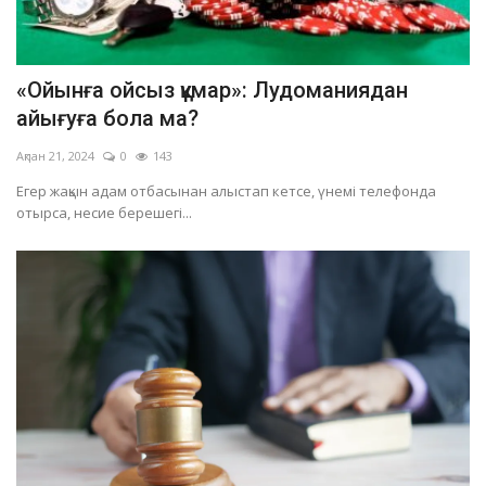
«Ойынға ойсыз құмар»: Лудоманиядан
айығуға бола ма?
Ақпан 21, 2024
0
143
Егер жақын адам отбасынан алыстап кетсе, үнемі телефонда
отырса, несие берешегі...