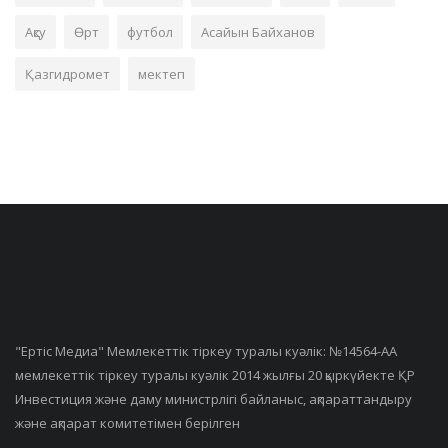
Ақсу
Өрт
футбол
Асайын Байханов
Қазгидромет
мектеп
"Ертiс Медиа" Мемлекеттік тіркеу туралы куәлік: №14564-АА
мемлекеттік тіркеу туралы куәлік 2014 жылғы 20 қыркүйекте ҚР
Инвестиция және даму министрлігі байланыс, ақпараттандыру
және ақпарат комитетімен берілген