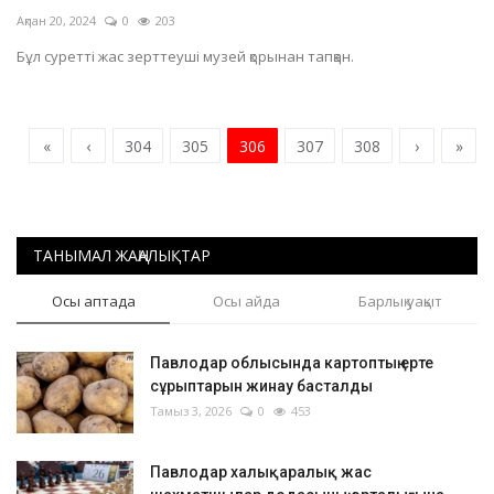
Ақпан 20, 2024
0
203
Бұл суретті жас зерттеуші музей қорынан тапқан.
«
‹
304
305
306
307
308
›
»
ТАНЫМАЛ ЖАҢАЛЫҚТАР
Осы аптада
Осы айда
Барлық уақыт
Павлодар облысында картоптың ерте
сұрыптарын жинау басталды
Тамыз 3, 2026
0
453
Павлодар халықаралық жас