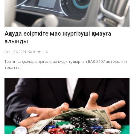
Ақсуда есірткіге мас жүргізуші қамауға
алынды
Ақпан 21, 2024
0
116
Тәртіп сақшылары қозғалысы күдік тудырған ВАЗ-2107 автокөлігін
тоқтатты.