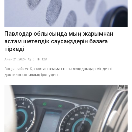
Павлодар облысында мың жарымнан
астам шетелдік саусақ іздерін базаға
тіркеді
Ақпан 21, 2024
0
128
Заңға сәйкес Қазақстан азаматтығы жоқ адамдар міндетті
дактилоскопиялық тіркеуден...