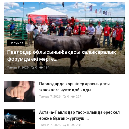
Әлеумет
Павлодар облысының бұқасы халықаралық
форумда екі мәрте...
Тамыз 8, 2026
0
194
Павлодарда көршілер арасындағы
жанжалға нүкте қойылды
Тамыз 7, 2026
0
227
Астана-Павлодар тас жолында өрескел
ереже бұзған жүргізуші...
Тамыз 7, 2026
0
258