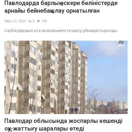
Павлодарда барлық әскери бөліністерде
арнайы бейнебақылау орнатылған
Ақпан 22, 2024
0
166
Сарбаздардың ата-аналарымен кездесу ұйымдастырылды.
Павлодар облысында жоспарлы кешенді
оқу-жаттығу шаралары өтеді