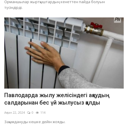
Орманшылар жыртқыштардың кенеттен пайда болуын
түсіндірді.
Павлодарда жылу желісіндегі ақаудың
салдарынан бес үй жылусыз қалды
Ақпан 22, 2024
0
114
Зақымдануды кешке дейін жояды.