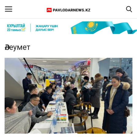
Кіру
Тіркелу
Әлеумет
Басты бет
Бізбен байланыс
ПАВЛОДАР ОБЛЫСЫ
ҚАЗАҚСТАН
ӘЛЕМ
Спорт