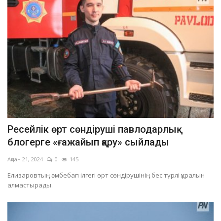
Ресейлік өрт сөндіруші павлодарлық
блогерге «ғажайып қару» сыйлады
Ақпан 21, 2024
0
145
Елизаровтың әмбебап ілгегі өрт сөндірушінің бес түрлі құралын
алмастырады.