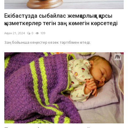
Екібастұзда сыбайлас жемқорлыққа қарсы
қызметкерлер тегін заң көмегін көрсетеді
Ақпан 21, 2024
0
109
Заң бойынша кеңестер кезек тәртібімен өтеді.