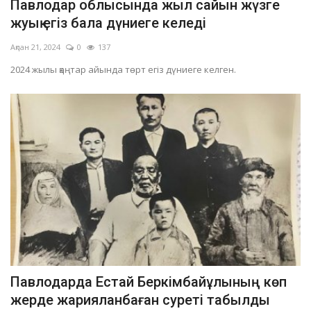
Павлодар облысында жыл сайын жүзге
жуық егіз бала дүниеге келеді
Ақпан 21, 2024
0
137
2024 жылы қаңтар айында төрт егіз дүниеге келген.
Павлодарда Естай Беркімбайұлының көп
жерде жарияланбаған суреті табылды