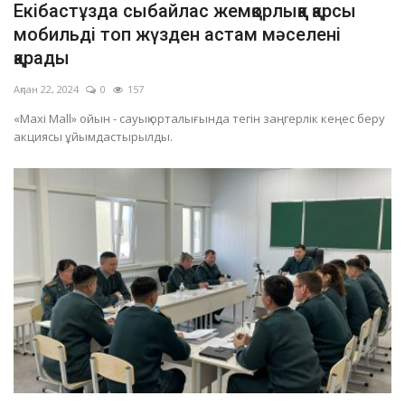
Екібастұзда сыбайлас жемқорлыққа қарсы
ОЙЫН-САУЫҚ
мобильді топ жүзден астам мәселені
қарады
АРНАЙЫ ЖОБА
Ақпан 22, 2024
0
157
«Maxi Mall» ойын - сауық орталығында тегін заңгерлік кеңес беру
OFFICIAL
акциясы ұйымдастырылды.
Құрылтай
Тілді тандаңыз
Қазақша
Русский