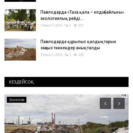
Павлодарда «Таза қала – елдің байлығы»
экологиялық рейді...
Тамыз 7, 2026
0
251
Павлодарда құрылыс қалдықтарын
заңсыз төккендер анықталды
Тамыз 7, 2026
0
260
КЕЗДЕЙСОҚ
Экология