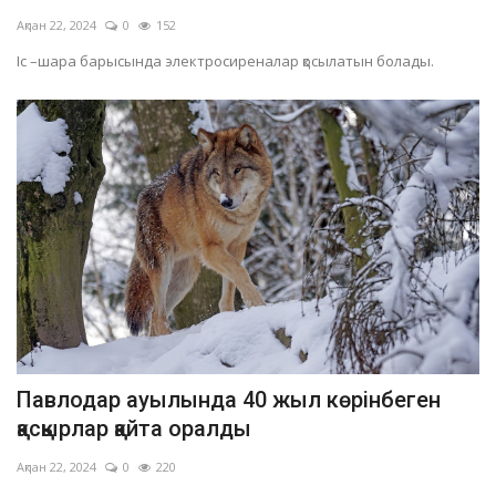
Ақпан 22, 2024
0
152
Іс –шара барысында электросиреналар қосылатын болады.
Павлодар ауылында 40 жыл көрінбеген
қасқырлар қайта оралды
Ақпан 22, 2024
0
220