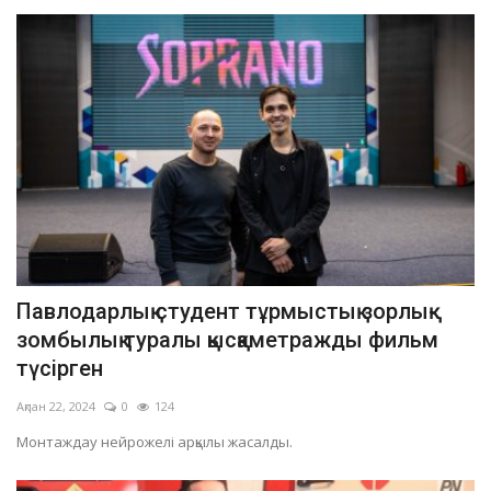
Павлодарлық студент тұрмыстық зорлық-
зомбылық туралы қысқаметражды фильм
түсірген
Ақпан 22, 2024
0
124
Монтаждау нейрожелі арқылы жасалды.