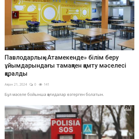
Павлодарлық «Атамекенде» білім беру
ұйымдарындағы тамақпен қамту мәселесі
қаралды
Ақпан 21, 2024
0
141
Бұл мәселе бойынша қағидалар өзгерген болатын.