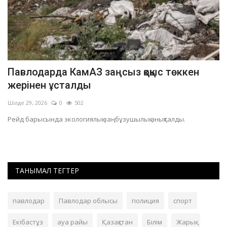
Павлодарда КамАЗ заңсыз қоқыс төккен
П
жерінен ұсталды
с
Шілде 29, 2026
0
502
Ші
Рейд барысында экологиялық заңбұзушылық анықталды.
Өс
ТАНЫМАЛ ТЕГТЕР
павлодар
Павлодар облысы
полиция
спорт
Екібастұз
ауа райы
Қазақстан
Білім
Жарық