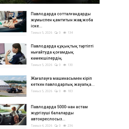
Павлодарда сотталғандарды
жұмыспен қамтитын жаңа жоба
іске...
Тамыз 5, 2026
0
134
Павлодарда құқықтық тәртіпті
нығайтуда қоғамдық
көмекшілердің...
Тамыз 5, 2026
0
130
Жағалауға машинасымен кіріп
кеткен павлодарлық жауапқа...
Тамыз 5, 2026
0
183
Павлодарда 5000-нан астам
жүргізуші балаларды
автокреслосыз...
Тамыз 4, 2026
0
236