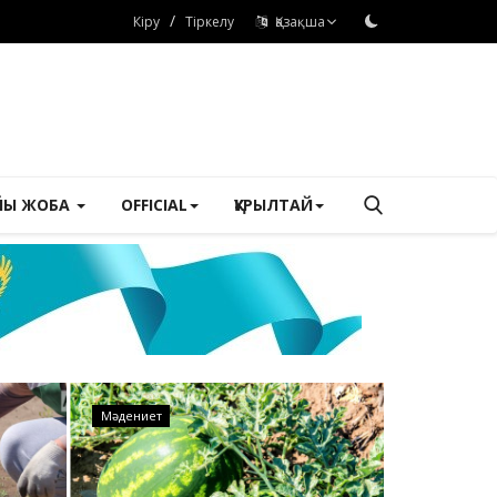
/
Кіру
Тіркелу
Қазақша
ЙЫ ЖОБА
OFFICIAL
ҚҰРЫЛТАЙ
Мәдениет
Медицина