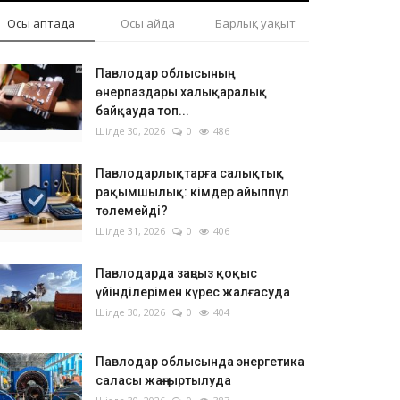
Осы аптада
Осы айда
Барлық уақыт
Павлодар облысының
өнерпаздары халықаралық
байқауда топ...
Шілде 30, 2026
0
486
Павлодарлықтарға салықтық
рақымшылық: кімдер айыппұл
төлемейді?
Шілде 31, 2026
0
406
Павлодарда заңсыз қоқыс
үйінділерімен күрес жалғасуда
Шілде 30, 2026
0
404
да
Павлодар облысында энергетика
саласы жаңғыртылуда