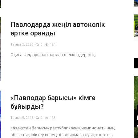
а өрті оқшауланды
сыз ұрғандар ұсталды
Павлодарда жеңіл автокөлік
өртке оранды
Тамыз 5, 2026
0
124
Оқиға салдарынан зардап шеккендер жоқ.
«Павлодар барысы» кімге
бұйырды?
Тамыз 5, 2026
0
108
«Қазақстан барысы» республикалық чемпионатының
облыстық іріктеу кезеңіне жиырмаға жуық спортшы