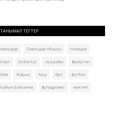
түсіндірді.
ТАНЫМАЛ ТЕГТЕР
павлодар
Павлодар облысы
полиция
спорт
Екібастұз
ауа райы
Қазақстан
Білім
Жарық
Ақсу
Өрт
футбол
Асайын Байханов
Қазгидромет
мектеп