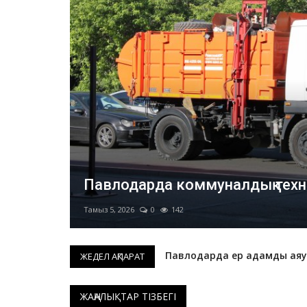
Павлодарда коммуналдық тех
Тамыз 5, 2026
0
142
Павлодарда жеңіл автокөл
ЖЕДЕЛ АҚПАРАТ
Павлодар облысында отба
ЖАҢАЛЫҚТАР ТІЗБЕГІ
Екібастұзда жарақат алған 