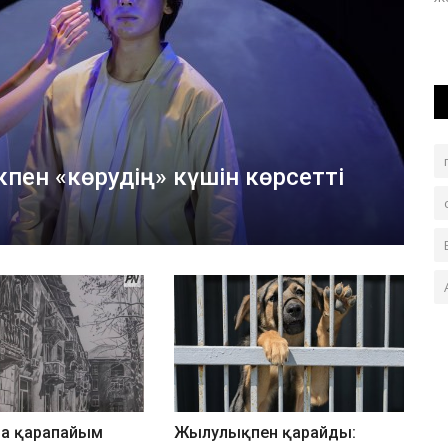
Жүз салық төлеуші берешектен толық босатылды.
пен «көрудің» күшін көрсетті
а қарапайым
Жылулықпен қарайды: