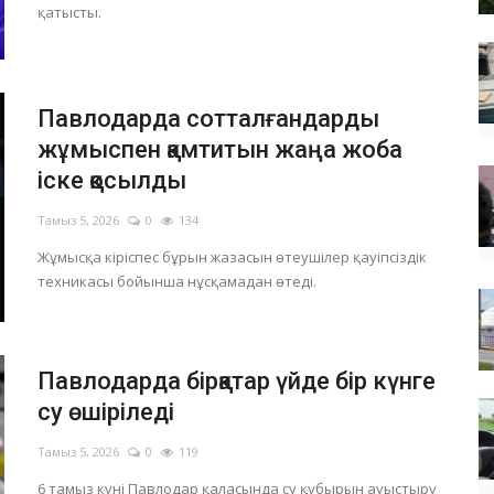
қатысты.
Павлодарда сотталғандарды
жұмыспен қамтитын жаңа жоба
іске қосылды
Тамыз 5, 2026
0
134
Жұмысқа кіріспес бұрын жазасын өтеушілер қауіпсіздік
техникасы бойынша нұсқамадан өтеді.
Павлодарда бірқатар үйде бір күнге
су өшіріледі
Тамыз 5, 2026
0
119
6 тамыз күні Павлодар қаласында су құбырын ауыстыру