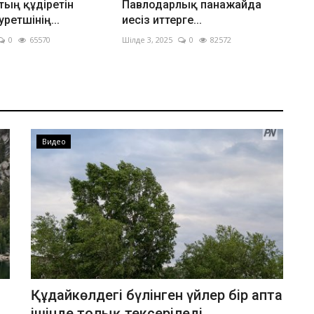
ың құдіретін
Павлодарлық панажайда
уретшінің...
иесіз иттерге...
0
65570
Шілде 3, 2025
0
82572
Видео
Құдайкөлдегі бүлінген үйлер бір апта
ішінде толық тексеріледі