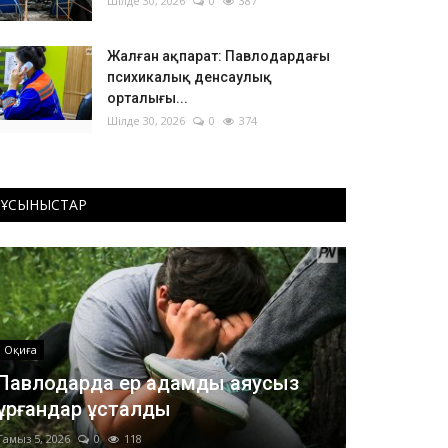
Шілде 30, 2026
0
387
Жалған ақпарат: Павлодардағы
психикалық денсаулық
орталығы...
Шілде 30, 2026
0
374
ҰСЫНЫСТАР
Оқиға
Павлодарда ер адамды аяусыз
ұрғандар ұсталды
Тамыз 5, 2026
0
118