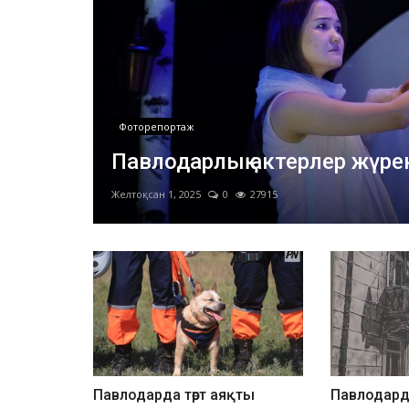
айдынындағы кезеңін жоғары нотада...
Фоторепортаж
Павлодарлық актерлер жүрек
Желтоқсан 1, 2025
0
27915
Павлодарда төрт аяқты
Павлодард