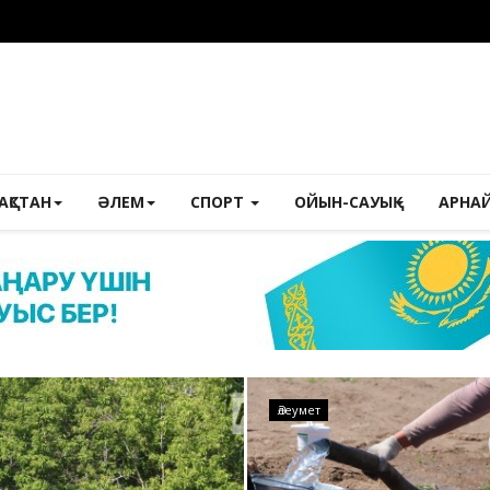
ЗАҚСТАН
ӘЛЕМ
СПОРТ
ОЙЫН-САУЫҚ
АРНА
Медицина
Әлеумет