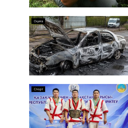
Павлодар облысындағы дал
Павлодарда ер адамды аяу
Оқиға
Спорт