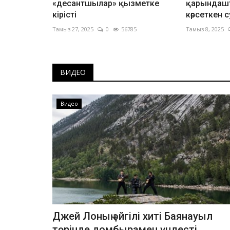
«десантшылар» қызметке
қарындашт
кірісті
көрсеткен с
Тамыз 27, 2025
0
56785
Тамыз 8, 2025
ВИДЕО
Видео
Джей Лоның әйгілі хиті Баянауыл
төрінде домбырамен үндесті