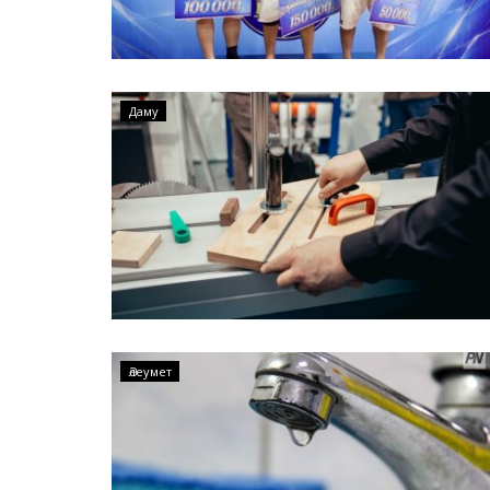
Даму
Әлеумет