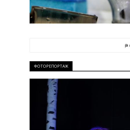
Хоккей
Әрі
ФОТОРЕПОРТАЖ
«Ертіс» өз жанкүйерлерімен ж
қоштасты
Ақпан 4, 2026
0
21172
«Ертіс» хоккей клубы Қазақстан чемпионаты