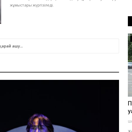
жұмыстары жүргізіледі.
Экономика
 қарай ашу...
еңіспен
Павлодарда бес миллион теңгенің
П
әкімшілік айыппұлы
у
рақымшылықпен...
Ші
Тамыз 3, 2026
0
296
ның өз
Жо